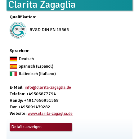
Clarita Zagaglia
Qualifikation
:
BVGD DIN EN 15565
Sprachen:
Deutsch
Spanisch (Español)
Italienisch (Italiano)
E-Mail
:
info@clarita-zagaglia.de
Telefon
: +49306877794
Handy
: +4917656951568
Fax
: +493091439282
Website
:
www.clarita-zagaglia.de
Details anzeigen