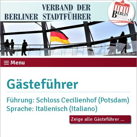
Foto: exkursion-tour-berlin.de
Menu
Gästeführer
Führung: Schloss Cecilienhof (Potsdam)
Sprache: Italienisch (Italiano)
Zeige alle Gästeführer ...