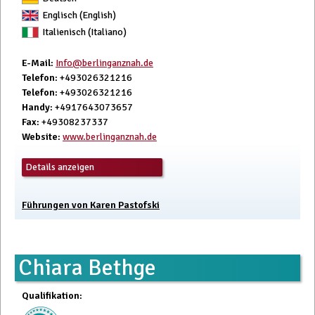
Englisch (English)
Italienisch (Italiano)
E-Mail
:
Info@berlinganznah.de
Telefon
: +493026321216
Telefon
: +493026321216
Handy
: +4917643073657
Fax
: +49308237337
Website
:
www.berlinganznah.de
Details anzeigen
Führungen von Karen Pastofski
Chiara Bethge
Qualifikation
: