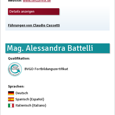
Website
:
www.senzarete.de
Details anzeigen
Führungen von Claudio Cassetti
Mag. Alessandra Battelli
Qualifikation
:
BVGD Fortbildungszertifikat
Sprachen:
Deutsch
Spanisch (Español)
Italienisch (Italiano)