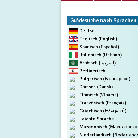
Guidesuche nach Sprachen
Deutsch
Englisch (English)
Spanisch (Español)
Italienisch (Italiano)
Arabisch (العربية)
Berlinerisch
Bulgarisch (Български)
Dänisch (Dansk)
Flämisch (Vlaams)
Französisch (Français)
Griechisch (Ελληνικά)
Leichte Sprache
Mazedonisch (Македонски
Niederländisch (Nederland