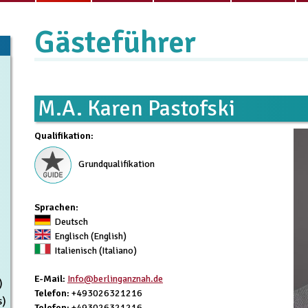
Gästeführer
M.A. Karen Pastofski
Qualifikation
:
Grundqualifikation
Sprachen:
Deutsch
Englisch (English)
Italienisch (Italiano)
E-Mail
:
Info@berlinganznah.de
)
Telefon
: +493026321216
s)
Telefon
: +493026321216