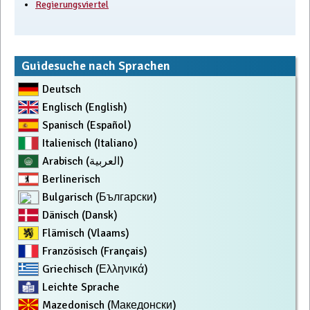
Regierungsviertel
Guidesuche nach Sprachen
Deutsch
Englisch (English)
Spanisch (Español)
Italienisch (Italiano)
Arabisch (العربية)
Berlinerisch
Bulgarisch (Български)
Dänisch (Dansk)
Flämisch (Vlaams)
Französisch (Français)
Griechisch (Ελληνικά)
Leichte Sprache
Mazedonisch (Македонски)