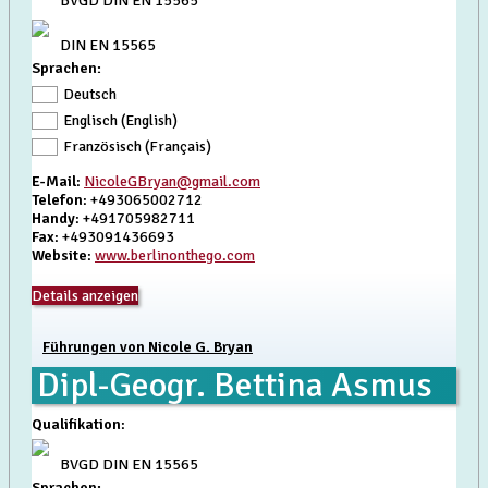
BVGD DIN EN 15565
DIN EN 15565
Sprachen:
Deutsch
Englisch (English)
Französisch (Français)
E-Mail
:
NicoleGBryan@gmail.com
Telefon
: +493065002712
Handy
: +491705982711
Fax
: +493091436693
Website
:
www.berlinonthego.com
Details anzeigen
Führungen von Nicole G. Bryan
Dipl-Geogr. Bettina Asmus
Qualifikation
:
BVGD DIN EN 15565
Sprachen: