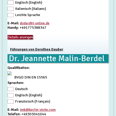
Englisch (English)
Italienisch (Italiano)
Leichte Sprache
E-Mail
:
dodar@t-online.de
Handy
: +491775388347
Details anzeigen
Führungen von Dorothee Dauber
Dr. Jeannette Malin-Berdel
Qualifikation
:
BVGD DIN EN 15565
Sprachen:
Deutsch
Englisch (English)
Französisch (Français)
E-Mail
:
jmb@berlin-visite.com
Telefon
: +49303041044