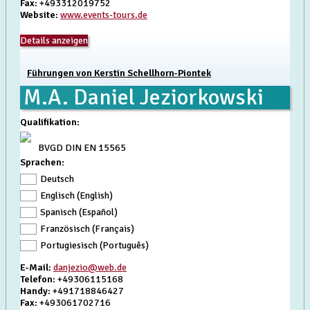
Fax
: +493312019752
Website
:
www.events-tours.de
Details anzeigen
Führungen von Kerstin Schellhorn-Piontek
M.A. Daniel Jeziorkowski
Qualifikation
:
BVGD DIN EN 15565
Sprachen:
Deutsch
Englisch (English)
Spanisch (Español)
Französisch (Français)
Portugiesisch (Português)
E-Mail
:
danjezio@web.de
Telefon
: +49306115168
Handy
: +491718846427
Fax
: +493061702716