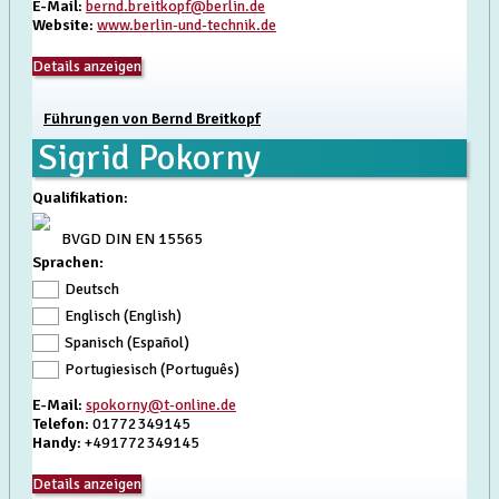
E-Mail
:
bernd.breitkopf@berlin.de
Website
:
www.berlin-und-technik.de
Details anzeigen
Führungen von Bernd Breitkopf
Sigrid Pokorny
Qualifikation
:
BVGD DIN EN 15565
Sprachen:
Deutsch
Englisch (English)
Spanisch (Español)
Portugiesisch (Português)
E-Mail
:
spokorny@t-online.de
Telefon
: 01772349145
Handy
: +491772349145
Details anzeigen