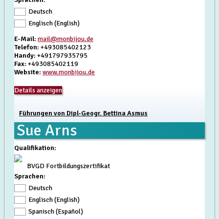
Deutsch
Englisch (English)
E-Mail
:
mail@monbijou.de
Telefon
: +493085402123
Handy
: +491797935795
Fax
: +493085402119
Website
:
www.monbijou.de
Details anzeigen
Führungen von Dipl-Geogr. Bettina Asmus
Sue Arns
Qualifikation
:
BVGD Fortbildungszertifikat
Sprachen:
Deutsch
Englisch (English)
Spanisch (Español)