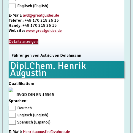
Englisch (English)
E-Mail
:
avd@greatguides.de
Telefon
: +49 170 218 26 15
Handy
: +49 170 218 26 15
Website
:
www.greatguides.de
Details anzeigen
Führungen von Astrid von Deichmann
Dipl.Chem. Henrik
Augustin
Qualifikation
:
BVGD DIN EN 15565
Sprachen:
Deutsch
Englisch (English)
Spanisch (Español)
E-Mail
:
Henrikaugustin@yahoo.de