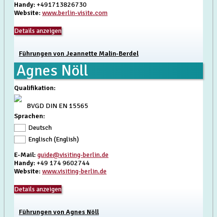
Handy
: +491713826730
Website
:
www.berlin-visite.com
Details anzeigen
Führungen von Jeannette Malin-Berdel
Agnes Nöll
Qualifikation
:
BVGD DIN EN 15565
Sprachen:
Deutsch
Englisch (English)
E-Mail
:
guide@visiting-berlin.de
Handy
: +49 174 9602744
Website
:
www.visiting-berlin.de
Details anzeigen
Führungen von Agnes Nöll