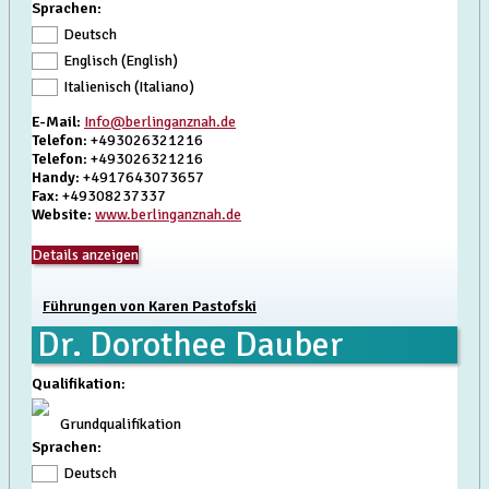
Sprachen:
Deutsch
Englisch (English)
Italienisch (Italiano)
E-Mail
:
Info@berlinganznah.de
Telefon
: +493026321216
Telefon
: +493026321216
Handy
: +4917643073657
Fax
: +49308237337
Website
:
www.berlinganznah.de
Details anzeigen
Führungen von Karen Pastofski
Dr. Dorothee Dauber
Qualifikation
:
Grundqualifikation
Sprachen:
Deutsch