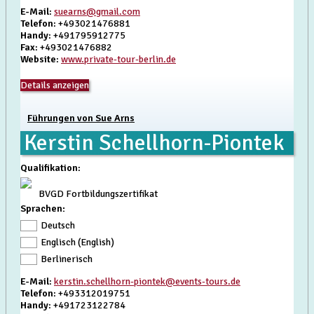
E-Mail
:
suearns@gmail.com
Telefon
: +493021476881
Handy
: +491795912775
Fax
: +493021476882
Website
:
www.private-tour-berlin.de
Details anzeigen
Führungen von Sue Arns
Kerstin Schellhorn-Piontek
Qualifikation
:
BVGD Fortbildungszertifikat
Sprachen:
Deutsch
Englisch (English)
Berlinerisch
E-Mail
:
kerstin.schellhorn-piontek@events-tours.de
Telefon
: +493312019751
Handy
: +491723122784