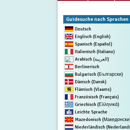
Guidesuche nach Sprachen
Deutsch
Englisch (English)
Spanisch (Español)
Italienisch (Italiano)
Arabisch (العربية)
Berlinerisch
Bulgarisch (Български)
Dänisch (Dansk)
Flämisch (Vlaams)
Französisch (Français)
Griechisch (Ελληνικά)
Leichte Sprache
Mazedonisch (Македонски
Niederländisch (Nederland