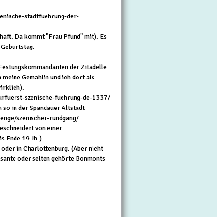
nische-stadtfuehrung-der-
chaft. Da kommt "Frau Pfund" mit). Es
 Geburtstag.
 "Festungskommandanten der Zitadelle
 meine Gemahlin und ich dort als -
irklich).
kurfuerst-szenische-fuehrung-de-1337/
h so in der Spandauer Altstadt
aenge/szenischer-rundgang/
eschneidert von einer
is Ende 19 Jh.)
oder in Charlottenburg. (Aber nicht
üsante oder selten gehörte Bonmonts