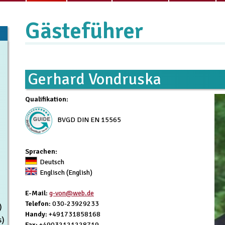
Gästeführer
Gerhard Vondruska
Qualifikation
:
BVGD DIN EN 15565
Sprachen:
Deutsch
Englisch (English)
E-Mail
:
g-von@web.de
Telefon
: 030-23929233
)
Handy
: +491731858168
s)
Fax
: +49032121228719