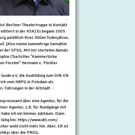
Ost-Berliner Theatertruppe in Kontakt
kreditiert in der KSK) Es begann 2005
urg anläßlich ihres 300en Todesjahres.
 auf. (Also meine nunmehrige Gemahlin
bei der SPSG. Mit mir starteten damals
 Sophie Charlottes "Kammertürke
nen Fürsten" Hermann v. Pückler
n Guide e.V. die Ausbildung zum DIN-EN
gleich vom HBPG in Potsdam als
n. Führungen in der Altstadt -
espresseamt über eine Agentur, für die
iner Agentur, z.B. für Rundgänge mit
 habe ich ein kleines Jubiläum. Dann
T tätig bin. https://www.vbt.com/
her wohl nicht mehr hin. Aber, ER ist
uchbar über die PMSG.