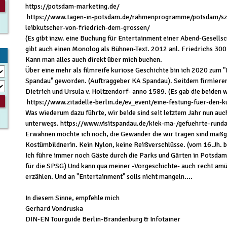
https://potsdam-marketing.de/
https://www.tagen-in-potsdam.de/rahmenprogramme/potsdam/sze
leibkutscher-von-friedrich-dem-grossen/
(Es gibt inzw. eine Buchung für Entertainment einer Abend-Gesells
gibt auch einen Monolog als Bühnen-Text. 2012 anl. Friedrichs 300
Kann man alles auch direkt über mich buchen.
Über eine mehr als filmreife kuriose Geschichte bin ich 2020 zum
Spandau" geworden. (Auftraggeber KA Spandau). Seitdem firmieren
Dietrich und Ursula v. Holtzendorf- anno 1589. (Es gab die beiden w
https://www.zitadelle-berlin.de/ev_event/eine-festung-fuer-den-
Was wiederum dazu führte, wir beide sind seit letztem Jahr nun auc
unterwegs. https://www.visitspandau.de/kiek-ma-/gefuehrte-rund
Erwähnen möchte ich noch, die Gewänder die wir tragen sind maßg
Kostümbildnerin. Kein Nylon, keine Reißverschlüsse. (vom 16.Jh. b
Ich führe immer noch Gäste durch die Parks und Gärten in Potsdam 
für die SPSG) Und kann qua meiner -Vorgeschichte- auch recht am
erzählen. Und an "Entertainment" solls nicht mangeln....
In diesem Sinne, empfehle mich
Gerhard Vondruska
DIN-EN Tourguide Berlin-Brandenburg & Infotainer