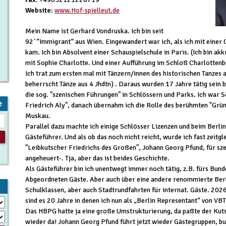
Website
:
www.Hof-spielleut.de
Mein Name ist Gerhard Vondruska. Ich bin seit
92`“Immigrant“ aus Wien. Eingewandert war ich, als ich mit einer 
kam. Ich bin Absolvent einer Schauspielschule in Paris. (Ich bin ak
mit Sophie Charlotte. Und einer Aufführung im Schloß Charlottenb
Ich trat zum ersten mal mit Tänzern/innen des historischen Tanzes
beherrscht Tänze aus 4 Jhdtn) . Daraus wurden 17 Jahre tätig sein 
die sog. "szenischen Führungen" in Schlössern und Parks. Ich war
e
Friedrich Aly", danach übernahm ich die Rolle des berühmten "Grü
Muskau.
Parallel dazu machte ich einige Schlösser Lizenzen und beim Berli
Gästeführer. Und als ob das noch nicht reicht, wurde ich fast zeit
"Leibkutscher Friedrichs des Großen", Johann Georg Pfund, für sze
angeheuert-. Tja, aber das ist beides Geschichte.
Als Gästeführer bin ich unentwegt immer noch tätig, z.B. fürs Bund
Abgeordneten Gäste. Aber auch über eine andere renommierte Berl
Schulklassen, aber auch Stadtrundfahrten für internat. Gäste. 2026
sind es 20 Jahre in denen ich nun als „Berlin Representant“ von VB
Das HBPG hatte ja eine große Umstrukturierung, da paßte der Kutsc
wieder da! Johann Georg Pfund führt jetzt wieder Gästegruppen, b