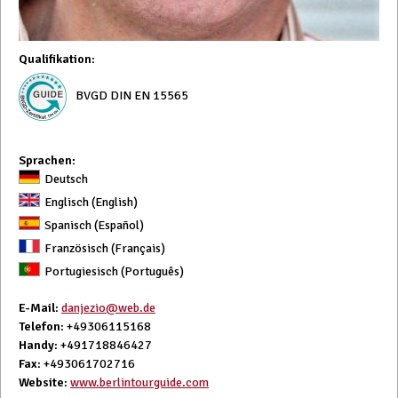
Qualifikation
:
BVGD DIN EN 15565
Sprachen:
Deutsch
Englisch (English)
Spanisch (Español)
Französisch (Français)
Portugiesisch (Português)
E-Mail
:
danjezio@web.de
Telefon
: +49306115168
Handy
: +491718846427
Fax
: +493061702716
Website
:
www.berlintourguide.com