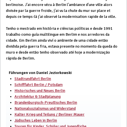
berlinoise. J'ai encore vécu à Berlin l'ambiance d'une ville alors
divisée par la guerre froide, j'ai vu la chute du mur sur place et
depuis ce temps-là j'ai observé la modernisation rapide de la ville.
Tenho o mestrado em história e ciências políticas e desde 1991
trabalho como guía multilingue em Berlim e nos arredores da
cidade. Em Berlim ainda viví o ambiente de uma cidade então
dividida pela guerra fria, estava presente no momento da queda do
muro e desde então tenho observado até hoje a modernização
rápida de Berlim.
Führungen von Daniel Jeziorkowski
Stadtrundfahrt Berlin
Schifffahrt Berlin / Potsdam
Historisches und Neues Berlin
Architektur & Stadtplanung
Brandenburgisch-Preußisches Berlin
Nationalsozialismus und Widerstand
Kalter Krieg und Teilung / Berliner Mauer
Jüdisches Leben in Berlin
Touren für Kinder, Schüler und Jugendliche