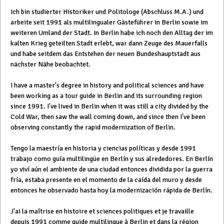
Ich bin studierter Historiker und Politologe (Abschluss M.A.) und
arbeite seit 1991 als multilingualer Gästeführer in Berlin sowie im
weiteren Umland der Stadt. In Berlin habe ich noch den Alltag der im
kalten Krieg geteilten Stadt erlebt, war dann Zeuge des Mauerfalls
und habe seitdem das Entstehen der neuen Bundeshauptstadt aus
nächster Nähe beobachtet.
I have a master's degree in history and political sciences and have
been working as a tour guide in Berlin and its surrounding region
since 1991. I've lived in Berlin when it was still a city divided by the
Cold War, then saw the wall coming down, and since then I've been
observing constantly the rapid modernization of Berlin.
Tengo la maestría en historia y ciencias políticas y desde 1991
trabajo como guía multilingüe en Berlín y sus alrededores. En Berlín
yo viví aún el ambiente de una ciudad entonces dividida por la guerra
fría, estaba presente en el momento de la caída del muro y desde
entonces he observado hasta hoy la modernización rápida de Berlín.
J'ai la maîtrise en histoire et sciences politiques et je travaille
depuis 1991 comme guide multilingue à Berlin et dans la région