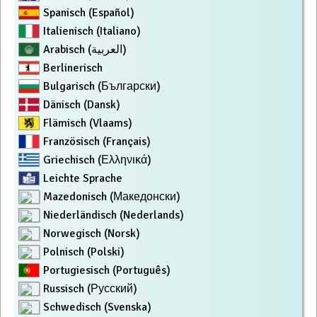
Spanisch (Español)
Italienisch (Italiano)
Arabisch (العربية)
Berlinerisch
Bulgarisch (Български)
Dänisch (Dansk)
Flämisch (Vlaams)
Französisch (Français)
Griechisch (Ελληνικά)
Leichte Sprache
Mazedonisch (Македонски)
Niederländisch (Nederlands)
Norwegisch (Norsk)
Polnisch (Polski)
Portugiesisch (Português)
Russisch (Русский)
Schwedisch (Svenska)