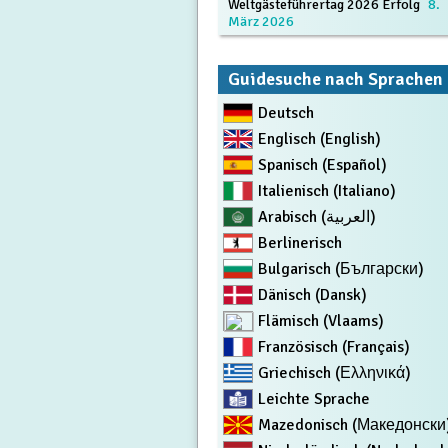
Weltgästeführertag 2026 Erfolg
8.
März 2026
Guidesuche nach Sprachen
Deutsch
Englisch (English)
Spanisch (Español)
Italienisch (Italiano)
Arabisch (العربية)
Berlinerisch
Bulgarisch (Български)
Dänisch (Dansk)
Flämisch (Vlaams)
Französisch (Français)
Griechisch (Ελληνικά)
Leichte Sprache
Mazedonisch (Македонски