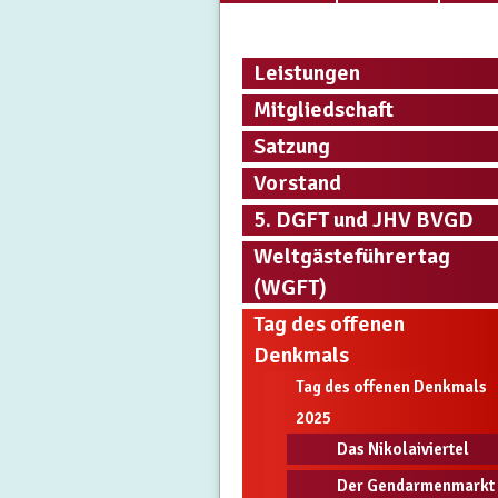
Leistungen
Mitgliedschaft
Satzung
Vorstand
5. DGFT und JHV BVGD
Weltgästeführertag
(WGFT)
Tag des offenen
Denkmals
Tag des offenen Denkmals
2025
Das Nikolaiviertel
Der Gendarmenmarkt