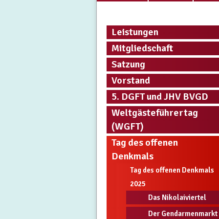
Leistungen
Mitgliedschaft
Satzung
Vorstand
5. DGFT und JHV BVGD
Weltgästeführertag
(WGFT)
Tag des offenen
Denkmals
Tag des offenen Denkmals
2025
Das Nikolaiviertel
Der Gendarmenmarkt