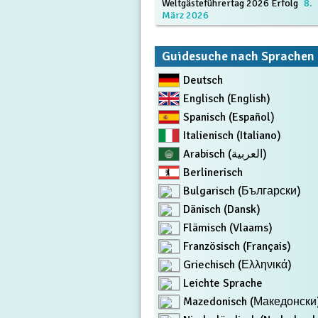
Weltgästeführertag 2026 Erfolg
8.
März 2026
Guidesuche nach Sprachen
Deutsch
Englisch (English)
Spanisch (Español)
Italienisch (Italiano)
Arabisch (العربية)
Berlinerisch
Bulgarisch (Български)
Dänisch (Dansk)
Flämisch (Vlaams)
Französisch (Français)
Griechisch (Ελληνικά)
Leichte Sprache
Mazedonisch (Македонски