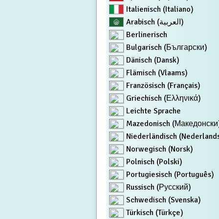
Italienisch (Italiano)
Arabisch (العربية)
Berlinerisch
Bulgarisch (Български)
Dänisch (Dansk)
Flämisch (Vlaams)
Französisch (Français)
Griechisch (Ελληνικά)
Leichte Sprache
Mazedonisch (Македонски
Niederländisch (Nederland
Norwegisch (Norsk)
Polnisch (Polski)
Portugiesisch (Português)
Russisch (Русский)
Schwedisch (Svenska)
Türkisch (Türkçe)