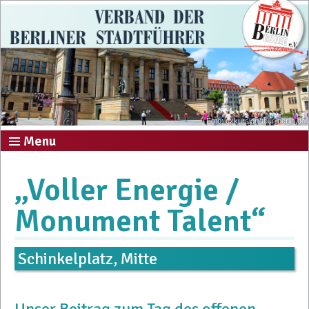
Foto: exkursion-tour-berlin.de
Menu
„Voller Energie /
Monument Talent“
Schinkelplatz, Mitte
Unser Beitrag zum Tag des offenen