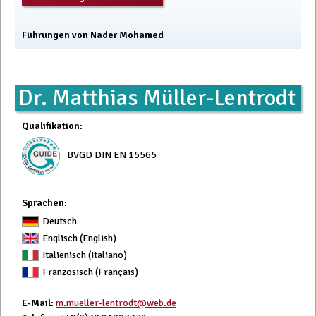
Führungen von Nader Mohamed
Dr. Matthias Müller-Lentrodt
Qualifikation
:
BVGD DIN EN 15565
Sprachen:
Deutsch
Englisch (English)
Italienisch (Italiano)
Französisch (Français)
E-Mail
:
m.mueller-lentrodt@web.de