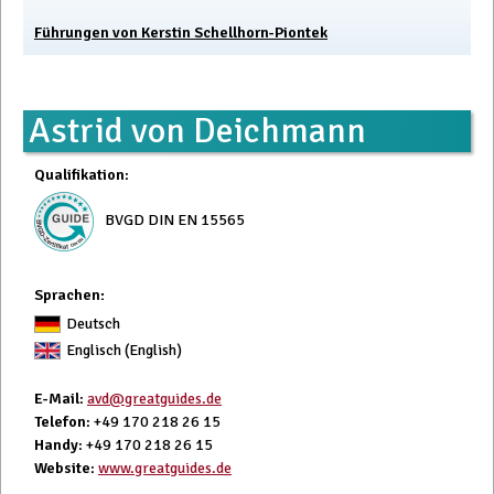
Führungen von Kerstin Schellhorn-Piontek
Astrid von Deichmann
Qualifikation
:
BVGD DIN EN 15565
Sprachen:
Deutsch
Englisch (English)
E-Mail
:
avd@greatguides.de
Telefon
: +49 170 218 26 15
Handy
: +49 170 218 26 15
Website
:
www.greatguides.de