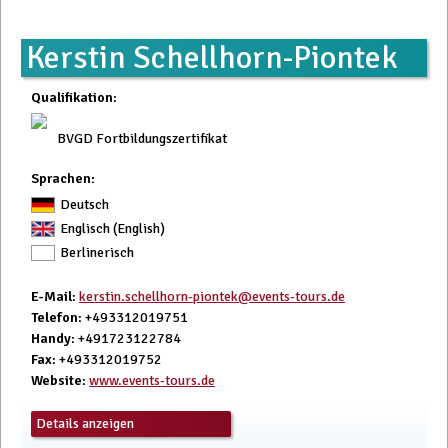
Kerstin Schellhorn-Piontek
Qualifikation
:
BVGD Fortbildungszertifikat
Sprachen:
Deutsch
Englisch (English)
Berlinerisch
E-Mail
:
kerstin.schellhorn-piontek@events-tours.de
Telefon
: +493312019751
Handy
: +491723122784
Fax
: +493312019752
Website
:
www.events-tours.de
Details anzeigen