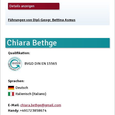
Details anzeigen
Führungen von Dipl-Geogr. Bettina Asmus
Chiara Bethge
Qualifikation
:
BVGD DIN EN 15565
Sprachen:
Deutsch
Italienisch (Italiano)
E-Mail
:
chiara.bethge@gmail.com
Handy
: +491723858674