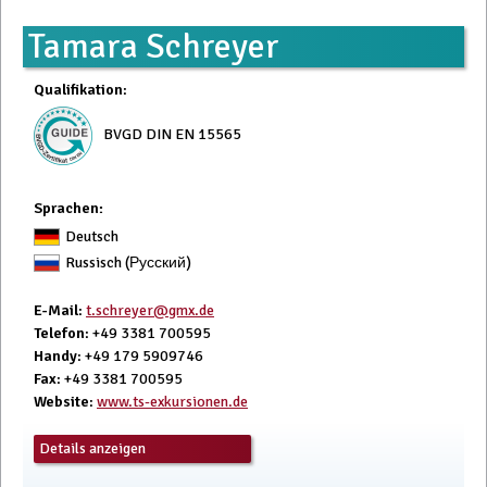
Tamara Schreyer
Qualifikation
:
BVGD DIN EN 15565
Sprachen:
Deutsch
Russisch (Русский)
E-Mail
:
t.schreyer@gmx.de
Telefon
: +49 3381 700595
Handy
: +49 179 5909746
Fax
: +49 3381 700595
Website
:
www.ts-exkursionen.de
Details anzeigen