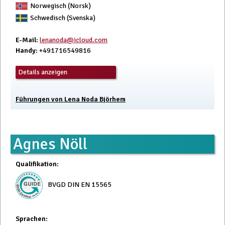
Norwegisch (Norsk)
Schwedisch (Svenska)
E-Mail
:
lenanoda@icloud.com
Handy
: +491716549816
Details anzeigen
Führungen von Lena Noda Björhem
Agnes Nöll
Qualifikation
:
BVGD DIN EN 15565
Sprachen: