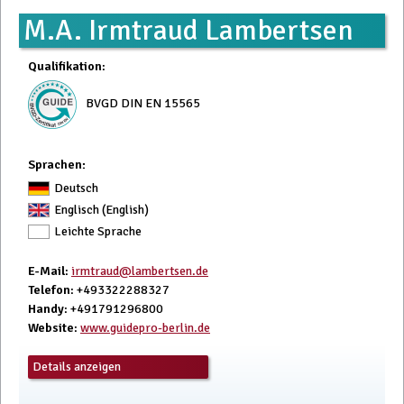
M.A. Irmtraud Lambertsen
Qualifikation
:
BVGD DIN EN 15565
Sprachen:
Deutsch
Englisch (English)
Leichte Sprache
E-Mail
:
irmtraud@lambertsen.de
Telefon
: +493322288327
Handy
: +491791296800
Website
:
www.guidepro-berlin.de
Details anzeigen