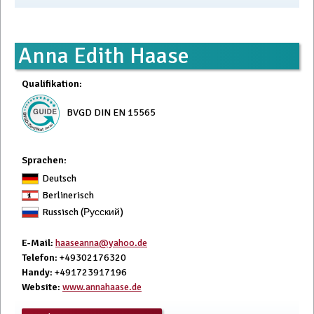
Anna Edith Haase
Qualifikation
:
BVGD DIN EN 15565
Sprachen:
Deutsch
Berlinerisch
Russisch (Русский)
E-Mail
:
haaseanna@yahoo.de
Telefon
: +49302176320
Handy
: +491723917196
Website
:
www.annahaase.de