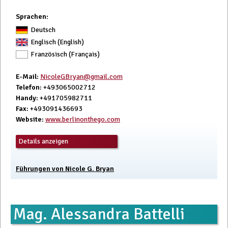
Sprachen:
Deutsch
Englisch (English)
Französisch (Français)
E-Mail
:
NicoleGBryan@gmail.com
Telefon
: +493065002712
Handy
: +491705982711
Fax
: +493091436693
Website
:
www.berlinonthego.com
Details anzeigen
Führungen von Nicole G. Bryan
Mag. Alessandra Battelli