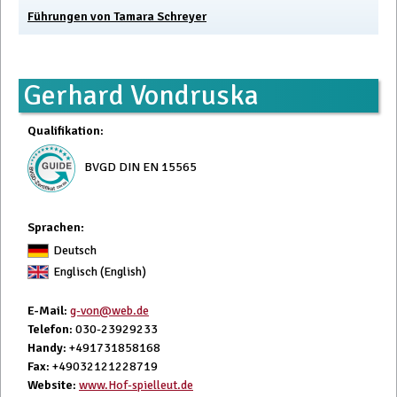
Führungen von Tamara Schreyer
Gerhard Vondruska
Qualifikation
:
BVGD DIN EN 15565
Sprachen:
Deutsch
Englisch (English)
E-Mail
:
g-von@web.de
Telefon
: 030-23929233
Handy
: +491731858168
Fax
: +49032121228719
Website
:
www.Hof-spielleut.de