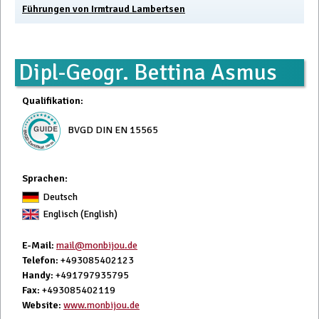
Führungen von Irmtraud Lambertsen
Dipl-Geogr. Bettina Asmus
Qualifikation
:
BVGD DIN EN 15565
Sprachen:
Deutsch
Englisch (English)
E-Mail
:
mail@monbijou.de
Telefon
: +493085402123
Handy
: +491797935795
Fax
: +493085402119
Website
:
www.monbijou.de