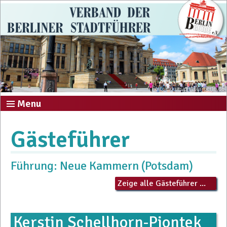
Foto: exkursion-tour-berlin.de
Menu
Gästeführer
Führung: Neue Kammern (Potsdam)
Zeige alle Gästeführer ...
Kerstin Schellhorn-Piontek