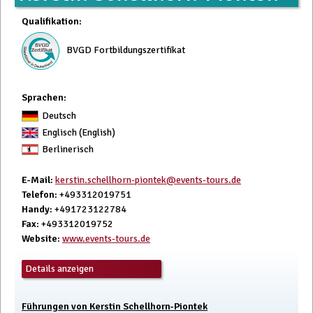
Qualifikation
:
BVGD Fortbildungszertifikat
Sprachen:
Deutsch
Englisch (English)
Berlinerisch
E-Mail
:
kerstin.schellhorn-piontek@events-tours.de
Telefon
: +493312019751
Handy
: +491723122784
Fax
: +493312019752
Website
:
www.events-tours.de
Details anzeigen
Führungen von Kerstin Schellhorn-Piontek