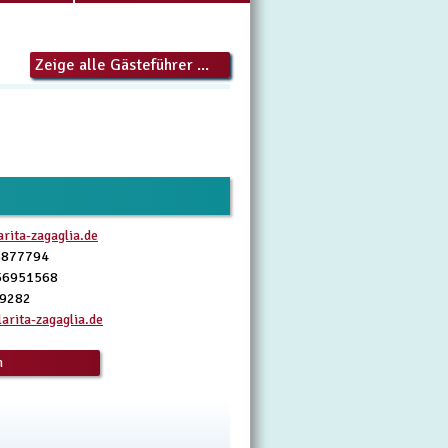
Zeige alle Gästeführer ...
rita-zagaglia.de
6877794
56951568
39282
arita-zagaglia.de
n