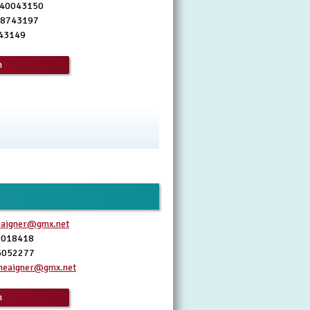
0 40043150
2 8743197
043149
n
neaigner@gmx.net
8018418
6052277
ineaigner@gmx.net
n