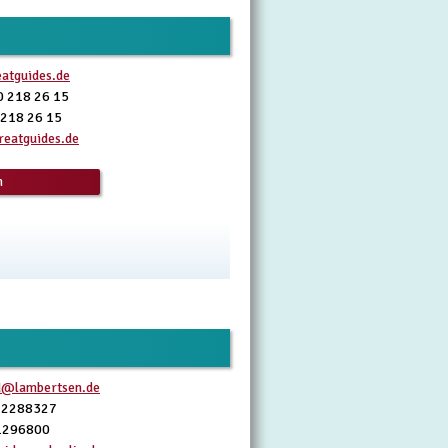
atguides.de
0 218 26 15
 218 26 15
eatguides.de
n
d@lambertsen.de
22288327
1296800