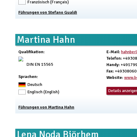
Französisch (Français)
Führungen von Stefano Gualdi
Martina Hahn
Qualifikation
:
E-Mail
:
hahnber
Telefon
: +4930
DIN EN 15565
Handy
: +49179
Fax
: +4930806
Sprachen:
Website
:
www.be
Deutsch
Details anzeige
Englisch (English)
Führungen von Martina Hahn
Lena Noda Björhem