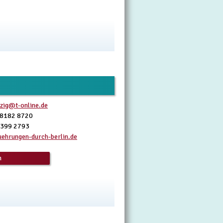
zig@t-online.de
 8182 8720
 399 2793
ehrungen-durch-berlin.de
n