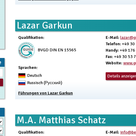
Lazar Garkun
Qualifikation
:
E-Mail
:
lazar@gu
Telefon
: +49 30
BVGD DIN EN 15565
Handy
: +49 176
Fax
: +49 30 53 
e
Website
:
www.gu
Sprachen:
Deutsch
Details anzeige
Russisch (Русский)
Führungen von Lazar Garkun
M.A. Matthias Schatz
Qualifikation
:
E-Mail
:
info@ber