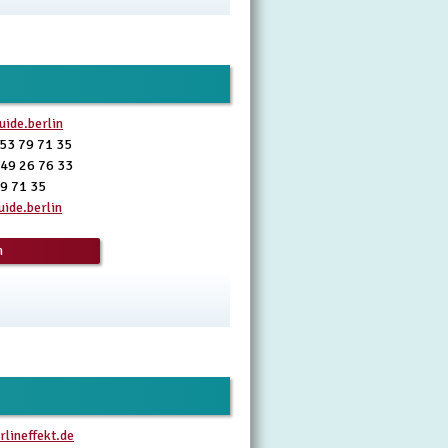
ide.berlin
 53 79 71 35
 49 26 76 33
79 71 35
ide.berlin
n
lineffekt.de