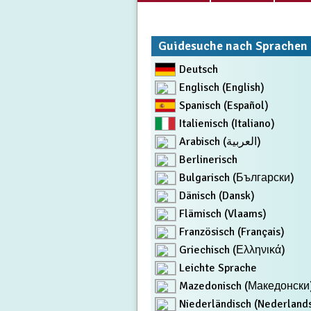
Guidesuche nach Sprachen
Deutsch
Englisch (English)
Spanisch (Español)
Italienisch (Italiano)
Arabisch (العربية)
Berlinerisch
Bulgarisch (Български)
Dänisch (Dansk)
Flämisch (Vlaams)
Französisch (Français)
Griechisch (Ελληνικά)
Leichte Sprache
Mazedonisch (Македонски
Niederländisch (Nederland