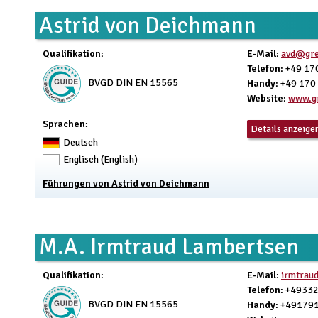
Astrid von Deichmann
Qualifikation
:
E-Mail
:
avd@gre
Telefon
: +49 17
BVGD DIN EN 15565
Handy
: +49 170
Website
:
www.gr
Sprachen:
Details anzeige
Deutsch
Englisch (English)
Führungen von Astrid von Deichmann
M.A. Irmtraud Lambertsen
Qualifikation
:
E-Mail
:
irmtrau
Telefon
: +4933
BVGD DIN EN 15565
Handy
: +49179