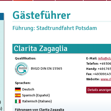
Gästeführer
Führung: Stadtrundfahrt Potsdam
Clarita Zagaglia
Qualifikation
:
E-Mail
:
info@cla
Telefon
: +4930
BVGD DIN EN 15565
Handy
: +49176
Fax
: +4930914
Website
:
www.cl
Sprachen:
Deutsch
Details anzeige
Spanisch (Español)
Italienisch (Italiano)
)
s)
Führungen von Clarita Zagaglia