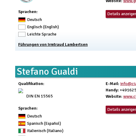
Website
:
www.gu
Sprachen:
Details anzeige
Deutsch
Englisch (English)
Leichte Sprache
Führungen von Irmtraud Lambertsen
Stefano Gualdi
Qualifikation
:
E-Mail
:
info@cia
Handy
: +49162
DIN EN 15565
Website
:
www.ci
Sprachen:
Details anzeige
Deutsch
Spanisch (Español)
Italienisch (Italiano)