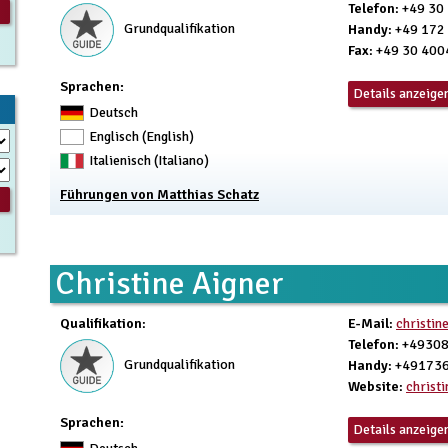
Telefon
: +49 3
Grundqualifikation
Handy
: +49 17
Fax
: +49 30 40
Sprachen:
Details anzeige
Deutsch
Englisch (English)
Italienisch (Italiano)
Führungen von Matthias Schatz
Christine Aigner
Qualifikation
:
E-Mail
:
christi
Telefon
: +4930
Grundqualifikation
Handy
: +49173
Website
:
christ
Sprachen:
Details anzeige