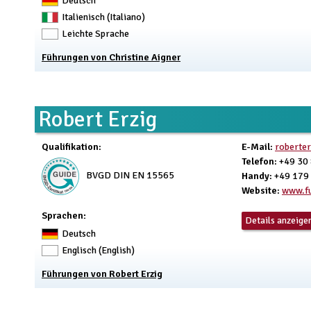
Deutsch
Italienisch (Italiano)
Leichte Sprache
Führungen von Christine Aigner
Robert Erzig
Qualifikation
:
E-Mail
:
roberter
Telefon
: +49 30
BVGD DIN EN 15565
Handy
: +49 179
Website
:
www.fu
Sprachen:
Details anzeige
Deutsch
Englisch (English)
Führungen von Robert Erzig