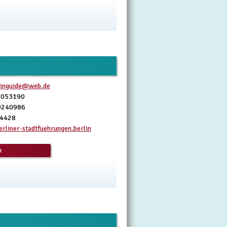
linguide@web.de
8053190
9240986
04428
rliner-stadtfuehrungen.berlin
n