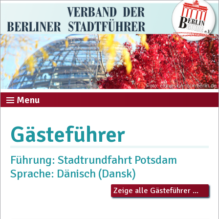
Foto: exkursion-tour-berlin.de
Menu
Gästeführer
Führung: Stadtrundfahrt Potsdam
Sprache: Dänisch (Dansk)
Zeige alle Gästeführer ...