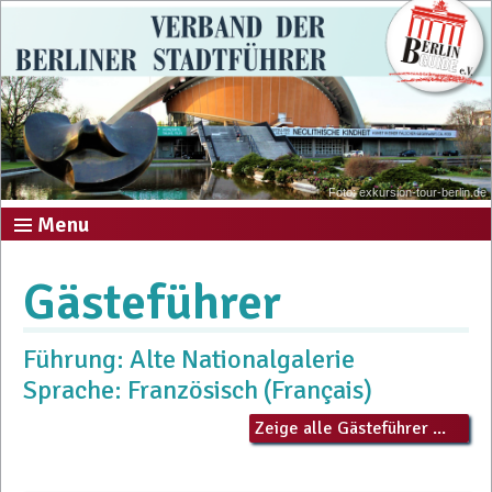
Foto: exkursion-tour-berlin.de
Menu
Gästeführer
Führung: Alte Nationalgalerie
Sprache: Französisch (Français)
Zeige alle Gästeführer ...