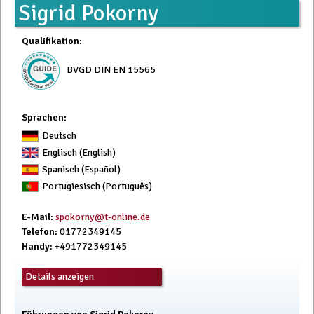
Sigrid Pokorny
Qualifikation
:
BVGD DIN EN 15565
Sprachen:
Deutsch
Englisch (English)
Spanisch (Español)
Portugiesisch (Português)
E-Mail
:
spokorny@t-online.de
Telefon
: 01772349145
Handy
: +491772349145
Details anzeigen