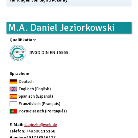
Führungen von Sigrid Pokorny
M.A. Daniel Jeziorkowski
Qualifikation
:
BVGD DIN EN 15565
Sprachen:
Deutsch
Englisch (English)
Spanisch (Español)
Französisch (Français)
Portugiesisch (Português)
E-Mail
:
danjezio@web.de
Telefon
: +49306115168
Handy
: +491718846427