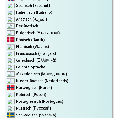
Spanisch (Español)
Italienisch (Italiano)
Arabisch (العربية)
Berlinerisch
Bulgarisch (Български)
Dänisch (Dansk)
Flämisch (Vlaams)
Französisch (Français)
Griechisch (Ελληνικά)
Leichte Sprache
Mazedonisch (Македонски)
Niederländisch (Nederlands)
Norwegisch (Norsk)
Polnisch (Polski)
Portugiesisch (Português)
Russisch (Русский)
Schwedisch (Svenska)