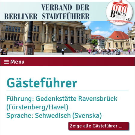
Foto: exkursion-tour-berlin.de
Menu
Gästeführer
Führung: Gedenkstätte Ravensbrück
(Fürstenberg/Havel)
Sprache: Schwedisch (Svenska)
Zeige alle Gästeführer ...