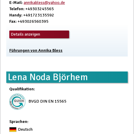
E-Mail
:
annikabless@yahoo.de
Telefon
: +49303245565
Handy
: +491723135592
Fax
: +493026560395
Details anzeigen
Führungen von Annika Bless
Lena Noda Björhem
Qualifikation
:
BVGD DIN EN 15565
Sprachen:
Deutsch