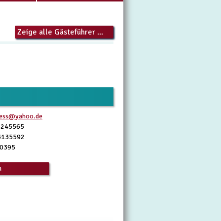
Zeige alle Gästeführer ...
less@yahoo.de
3245565
3135592
60395
n