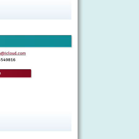
a@icloud.com
6549816
n