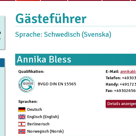
Gästeführer
n
Sprache: Schwedisch (Svenska)
)
Annika Bless
Qualifikation
:
E-Mail
:
annikab
Telefon
: +4930
BVGD DIN EN 15565
Handy
: +49172
Fax
: +4930265
Sprachen:
Details anzeige
Deutsch
Englisch (English)
Berlinerisch
Norwegisch (Norsk)