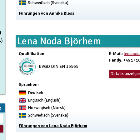
Schwedisch (Svenska)
Führungen von Annika Bless
)
Lena Noda Björhem
s)
Qualifikation
:
E-Mail
:
lenanod
Handy
: +49171
BVGD DIN EN 15565
Details anzeige
Sprachen:
Deutsch
Englisch (English)
e
Norwegisch (Norsk)
Schwedisch (Svenska)
Führungen von Lena Noda Björhem