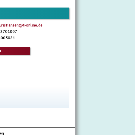
ristiansen@t-online.de
32701097
5003021
n
ung