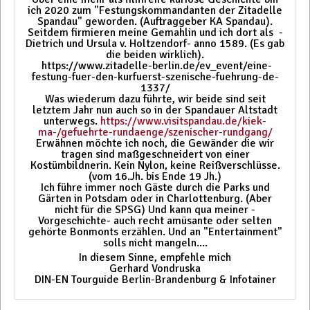
ich 2020 zum "Festungskommandanten der Zitadelle
Spandau" geworden. (Auftraggeber KA Spandau).
Seitdem firmieren meine Gemahlin und ich dort als -
Dietrich und Ursula v. Holtzendorf- anno 1589. (Es gab
die beiden wirklich).
https://www.zitadelle-berlin.de/ev_event/eine-
festung-fuer-den-kurfuerst-szenische-fuehrung-de-
1337/
Was wiederum dazu führte, wir beide sind seit
letztem Jahr nun auch so in der Spandauer Altstadt
unterwegs.
https://www.visitspandau.de/kiek-
ma-/gefuehrte-rundaenge/szenischer-rundgang/
Erwähnen möchte ich noch, die Gewänder die wir
tragen sind maßgeschneidert von einer
Kostümbildnerin. Kein Nylon, keine Reißverschlüsse.
(vom 16.Jh. bis Ende 19 Jh.)
Ich führe immer noch Gäste durch die Parks und
Gärten in Potsdam oder in Charlottenburg. (Aber
nicht für die SPSG) Und kann qua meiner -
Vorgeschichte- auch recht amüsante oder selten
gehörte Bonmonts erzählen. Und an "Entertainment"
solls nicht mangeln....
In diesem Sinne, empfehle mich
Gerhard Vondruska
DIN-EN Tourguide Berlin-Brandenburg & Infotainer