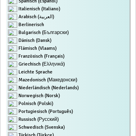
Spanisch (Español)
Italienisch (Italiano)
Arabisch (العربية)
Berlinerisch
Bulgarisch (Български)
Dänisch (Dansk)
Flämisch (Vlaams)
Französisch (Français)
Griechisch (Ελληνικά)
Leichte Sprache
Mazedonisch (Македонски)
Niederländisch (Nederlands)
Norwegisch (Norsk)
Polnisch (Polski)
Portugiesisch (Português)
Russisch (Русский)
Schwedisch (Svenska)
Türkisch (Türkçe)