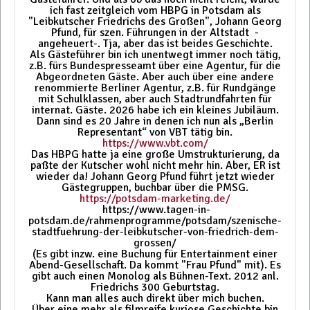
ich fast zeitgleich vom HBPG in Potsdam als
"Leibkutscher Friedrichs des Großen", Johann Georg
Pfund, für szen. Führungen in der Altstadt -
angeheuert-. Tja, aber das ist beides Geschichte.
Als Gästeführer bin ich unentwegt immer noch tätig,
z.B. fürs Bundespresseamt über eine Agentur, für die
Abgeordneten Gäste. Aber auch über eine andere
renommierte Berliner Agentur, z.B. für Rundgänge
mit Schulklassen, aber auch Stadtrundfahrten für
internat. Gäste. 2026 habe ich ein kleines Jubiläum.
Dann sind es 20 Jahre in denen ich nun als „Berlin
Representant“ von VBT tätig bin.
https://www.vbt.com/
Das HBPG hatte ja eine große Umstrukturierung, da
paßte der Kutscher wohl nicht mehr hin. Aber, ER ist
wieder da! Johann Georg Pfund führt jetzt wieder
Gästegruppen, buchbar über die PMSG.
https://potsdam-marketing.de/
https://www.tagen-in-
potsdam.de/rahmenprogramme/potsdam/szenische-
stadtfuehrung-der-leibkutscher-von-friedrich-dem-
grossen/
(Es gibt inzw. eine Buchung für Entertainment einer
Abend-Gesellschaft. Da kommt "Frau Pfund" mit). Es
gibt auch einen Monolog als Bühnen-Text. 2012 anl.
Friedrichs 300 Geburtstag.
Kann man alles auch direkt über mich buchen.
Über eine mehr als filmreife kuriose Geschichte bin