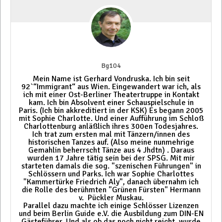
Bg104
Mein Name ist Gerhard Vondruska. Ich bin seit
92`“Immigrant“ aus Wien. Eingewandert war ich, als
ich mit einer Ost-Berliner Theatertruppe in Kontakt
kam. Ich bin Absolvent einer Schauspielschule in
Paris. (Ich bin akkreditiert in der KSK) Es begann 2005
mit Sophie Charlotte. Und einer Aufführung im Schloß
Charlottenburg anläßlich ihres 300en Todesjahres.
Ich trat zum ersten mal mit Tänzern/innen des
historischen Tanzes auf. (Also meine nunmehrige
Gemahlin beherrscht Tänze aus 4 Jhdtn) . Daraus
wurden 17 Jahre tätig sein bei der SPSG. Mit mir
starteten damals die sog. "szenischen Führungen" in
Schlössern und Parks. Ich war Sophie Charlottes
"Kammertürke Friedrich Aly", danach übernahm ich
die Rolle des berühmten "Grünen Fürsten" Hermann
v. Pückler Muskau.
Parallel dazu machte ich einige Schlösser Lizenzen
und beim Berlin Guide e.V. die Ausbildung zum DIN-EN
Gästeführer. Und als ob das noch nicht reicht, wurde