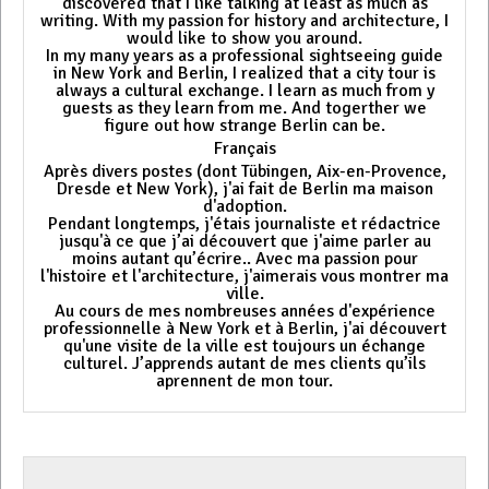
discovered that I like talking at least as much as
writing. With my passion for history and architecture, I
would like to show you around.
In my many years as a professional sightseeing guide
in New York and Berlin, I realized that a city tour is
always a cultural exchange. I learn as much from y
guests as they learn from me. And togerther we
figure out how strange Berlin can be.
Français
Après divers postes (dont Tübingen, Aix-en-Provence,
Dresde et New York), j'ai fait de Berlin ma maison
d'adoption.
Pendant longtemps, j'étais journaliste et rédactrice
jusqu'à ce que j’ai découvert que j'aime parler au
moins autant qu’écrire.. Avec ma passion pour
l'histoire et l'architecture, j'aimerais vous montrer ma
ville.
Au cours de mes nombreuses années d'expérience
professionnelle à New York et à Berlin, j'ai découvert
qu'une visite de la ville est toujours un échange
culturel. J’apprends autant de mes clients qu’ils
aprennent de mon tour.