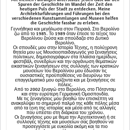
Spuren der Geschichte im Wandel der Zeit den
heutigen Puls der Stadt zu entdecken. Meine
Architekturführungen und Führungen bei den
verschiedenen Kunstsammlungen und Museen helfen
die Geschichte fassbar zu erleben.
Γεννήθηκα και μεγάλωσα στον Πειραιά. Στο Βερολίνο
ζω από το 1985. Το 1989 όταν έπεσε το τείχος του
Βερολίνου ζούσα και σπούδαζα στο Δυτικό
Βερολίνο.
Οι σπουδές μου στην Ιστορία Τέχνης, η πολύχρονη
θητεία μου ως Μουσειοπαιδαγωγός για ξεναγήσεις
πολιτικων, δημοσιογράφων στα πλαίσια ημερίδων,
φεστιβάλ, συνεδρίων και την οργάνωση θεματικών
εικαστικών ξεναγήσεων στις συλλογές των κρατικών
μουσείων του Βερολίνου μου έδωσαν τις
ουσιαστικές προϋποθέσεις να διευρύνω τον
επαγγελματικό μου ορίζοντα και με ξεναγήσεις σε
πόλεις.
Από το 2002 ξεναγώ στο Βερολίνο, στο Πότσνταμ
και στην ευρύτερη Γερμανική Ομοσπονδία.
Με τις ξεναγήσεις μου βοηθώ τον επισκέπτη να
ανακαλύψει το σημερινό παλμό της κάθε πόλης μέσα
από τα ίχνη της ιστορίας και μέσα από τις αλλαγές
που υπέστει στη διάρκεια του χρόνου.
Οι ξεναγήσεις μου με θεμα την Αρχιτεκτονική ή σε
συλλογές τέχνης και μουσείων σας βοηθούν να
προσεγγίσετε με ευκολία ακόμη και τα πιο