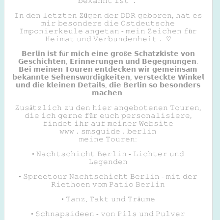
𝚋𝚎𝚔𝚊𝚗𝚗𝚝 𝚒𝚜𝚝 ．
𝙸𝚗 𝚍𝚎𝚗 𝚕𝚎𝚝𝚣𝚝𝚎𝚗 𝚉ü𝚐𝚎𝚗 𝚍𝚎𝚛 𝙳𝙳𝚁 𝚐𝚎𝚋𝚘𝚛𝚎𝚗, 𝚑𝚊𝚝 𝚎𝚜
𝚖𝚒𝚛 𝚋𝚎𝚜𝚘𝚗𝚍𝚎𝚛𝚜 𝚍𝚒𝚎 𝙾𝚜𝚝𝚍𝚎𝚞𝚝𝚜𝚌𝚑𝚎
𝙸𝚖𝚙𝚘𝚗𝚒𝚎𝚛𝚔𝚎𝚞𝚕𝚎 𝚊𝚗𝚐𝚎𝚝𝚊𝚗 - 𝚖𝚎𝚒𝚗 𝚉𝚎𝚒𝚌𝚑𝚎𝚗 𝚏ü𝚛
𝙷𝚎𝚒𝚖𝚊𝚝 𝚞𝚗𝚍 𝚅𝚎𝚛𝚋𝚞𝚗𝚍𝚎𝚗𝚑𝚎𝚒𝚝． ♡
𝗕𝗲𝗿𝗹𝗶𝗻 𝗶𝘀𝘁 𝗳ü𝗿 𝗺𝗶𝗰𝗵 𝗲𝗶𝗻𝗲 𝗴𝗿𝗼ß𝗲 𝗦𝗰𝗵𝗮𝘁𝘇𝗸𝗶𝘀𝘁𝗲 𝘃𝗼𝗻
𝗚𝗲𝘀𝗰𝗵𝗶𝗰𝗵𝘁𝗲𝗻, 𝗘𝗿𝗶𝗻𝗻𝗲𝗿𝘂𝗻𝗴𝗲𝗻 𝘂𝗻𝗱 𝗕𝗲𝗴𝗲𝗴𝗻𝘂𝗻𝗴𝗲𝗻.
𝗕𝗲𝗶 𝗺𝗲𝗶𝗻𝗲𝗻 𝗧𝗼𝘂𝗿𝗲𝗻 𝗲𝗻𝘁𝗱𝗲𝗰𝗸𝗲𝗻 𝘄𝗶𝗿 𝗴𝗲𝗺𝗲𝗶𝗻𝘀𝗮𝗺
𝗯𝗲𝗸𝗮𝗻𝗻𝘁𝗲 𝗦𝗲𝗵𝗲𝗻𝘀𝘄ü𝗿𝗱𝗶𝗴𝗸𝗲𝗶𝘁𝗲𝗻, 𝘃𝗲𝗿𝘀𝘁𝗲𝗰𝗸𝘁𝗲 𝗪𝗶𝗻𝗸𝗲𝗹
𝘂𝗻𝗱 𝗱𝗶𝗲 𝗸𝗹𝗲𝗶𝗻𝗲𝗻 𝗗𝗲𝘁𝗮𝗶𝗹𝘀, 𝗱𝗶𝗲 𝗕𝗲𝗿𝗹𝗶𝗻 𝘀𝗼 𝗯𝗲𝘀𝗼𝗻𝗱𝗲𝗿𝘀
𝗺𝗮𝗰𝗵𝗲𝗻.
𝚉𝚞𝚜ä𝚝𝚣𝚕𝚒𝚌𝚑 𝚣𝚞 𝚍𝚎𝚗 𝚑𝚒𝚎𝚛 𝚊𝚗𝚐𝚎𝚋𝚘𝚝𝚎𝚗𝚎𝚗 𝚃𝚘𝚞𝚛𝚎𝚗,
𝚍𝚒𝚎 𝚒𝚌𝚑 𝚐𝚎𝚛𝚗𝚎 𝚏ü𝚛 𝚎𝚞𝚌𝚑 𝚙𝚎𝚛𝚜𝚘𝚗𝚊𝚕𝚒𝚜𝚒𝚎𝚛𝚎,
𝚏𝚒𝚗𝚍𝚎𝚝 𝚒𝚑𝚛 𝚊𝚞𝚏 𝚖𝚎𝚒𝚗𝚎𝚛 𝚆𝚎𝚋𝚜𝚒𝚝𝚎
𝚠𝚠𝚠．𝚜𝚖𝚜𝚐𝚞𝚒𝚍𝚎．𝚋𝚎𝚛𝚕𝚒𝚗
𝚖𝚎𝚒𝚗𝚎 𝚃𝚘𝚞𝚛𝚎𝚗:
• 𝙽𝚊𝚌𝚑𝚝𝚜𝚌𝚑𝚒𝚌𝚑𝚝 𝙱𝚎𝚛𝚕𝚒𝚗 - 𝙻𝚒𝚌𝚑𝚝𝚎𝚛 𝚞𝚗𝚍
𝙻𝚎𝚐𝚎𝚗𝚍𝚎𝚗
• 𝚂𝚙𝚛𝚎𝚎𝚝𝚘𝚞𝚛 𝙽𝚊𝚌𝚑𝚝𝚜𝚌𝚑𝚒𝚌𝚑𝚝 𝙱𝚎𝚛𝚕𝚒𝚗 - 𝚖𝚒𝚝 𝚍𝚎𝚛
𝚁𝚒𝚎𝚝𝚑𝚘𝚎𝚗 𝚟𝚘𝚖 𝙿𝚊𝚝𝚒𝚘 𝙱𝚎𝚛𝚕𝚒𝚗
• 𝚃𝚊𝚗𝚣, 𝚃𝚊𝚔𝚝 𝚞𝚗𝚍 𝚃𝚛ä𝚞𝚖𝚎
• 𝚂𝚌𝚑𝚗𝚊𝚙𝚜𝚒𝚍𝚎𝚎𝚗 - 𝚟𝚘𝚗 𝙿𝚒𝚕𝚜 𝚞𝚗𝚍 𝙿𝚞𝚕𝚟𝚎𝚛