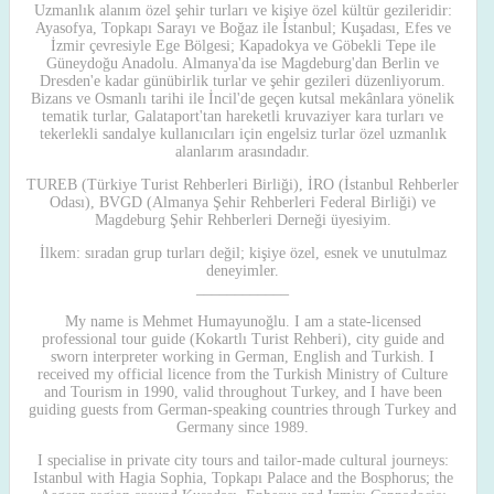
Uzmanlık alanım özel şehir turları ve kişiye özel kültür gezileridir:
Ayasofya, Topkapı Sarayı ve Boğaz ile İstanbul; Kuşadası, Efes ve
İzmir çevresiyle Ege Bölgesi; Kapadokya ve Göbekli Tepe ile
Güneydoğu Anadolu. Almanya'da ise Magdeburg'dan Berlin ve
Dresden'e kadar günübirlik turlar ve şehir gezileri düzenliyorum.
Bizans ve Osmanlı tarihi ile İncil'de geçen kutsal mekânlara yönelik
tematik turlar, Galataport'tan hareketli kruvaziyer kara turları ve
tekerlekli sandalye kullanıcıları için engelsiz turlar özel uzmanlık
alanlarım arasındadır.
TUREB (Türkiye Turist Rehberleri Birliği), İRO (İstanbul Rehberler
Odası), BVGD (Almanya Şehir Rehberleri Federal Birliği) ve
Magdeburg Şehir Rehberleri Derneği üyesiyim.
İlkem: sıradan grup turları değil; kişiye özel, esnek ve unutulmaz
deneyimler.
____________
My name is Mehmet Humayunoğlu. I am a state-licensed
professional tour guide (Kokartlı Turist Rehberi), city guide and
sworn interpreter working in German, English and Turkish. I
received my official licence from the Turkish Ministry of Culture
and Tourism in 1990, valid throughout Turkey, and I have been
guiding guests from German-speaking countries through Turkey and
Germany since 1989.
I specialise in private city tours and tailor-made cultural journeys:
Istanbul with Hagia Sophia, Topkapı Palace and the Bosphorus; the