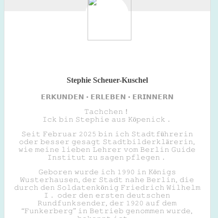
Stephie Scheuer-Kuschel
𝗘𝗥𝗞𝗨𝗡𝗗𝗘𝗡 • 𝗘𝗥𝗟𝗘𝗕𝗘𝗡 • 𝗘𝗥𝗜𝗡𝗡𝗘𝗥𝗡
𝚃𝚊𝚌𝚑𝚌𝚑𝚎𝚗！
𝙸𝚌𝚔 𝚋𝚒𝚗 𝚂𝚝𝚎𝚙𝚑𝚒𝚎 𝚊𝚞𝚜 𝙺ö𝚙𝚎𝚗𝚒𝚌𝚔．
𝚂𝚎𝚒𝚝 𝙵𝚎𝚋𝚛𝚞𝚊𝚛 𝟸𝟶𝟸𝟻 𝚋𝚒𝚗 𝚒𝚌𝚑 𝚂𝚝𝚊𝚍𝚝𝚏ü𝚑𝚛𝚎𝚛𝚒𝚗
𝚘𝚍𝚎𝚛 𝚋𝚎𝚜𝚜𝚎𝚛 𝚐𝚎𝚜𝚊𝚐𝚝 𝚂𝚝𝚊𝚍𝚝𝚋𝚒𝚕𝚍𝚎𝚛𝚔𝚕ä𝚛𝚎𝚛𝚒𝚗,
𝚠𝚒𝚎 𝚖𝚎𝚒𝚗𝚎 𝚕𝚒𝚎𝚋𝚎𝚗 𝙻𝚎𝚑𝚛𝚎𝚛 𝚟𝚘𝚖 𝙱𝚎𝚛𝚕𝚒𝚗 𝙶𝚞𝚒𝚍𝚎
𝙸𝚗𝚜𝚝𝚒𝚝𝚞𝚝 𝚣𝚞 𝚜𝚊𝚐𝚎𝚗 𝚙𝚏𝚕𝚎𝚐𝚎𝚗．
𝙶𝚎𝚋𝚘𝚛𝚎𝚗 𝚠𝚞𝚛𝚍𝚎 𝚒𝚌𝚑 𝟷𝟿𝟿𝟶 𝚒𝚗 𝙺ö𝚗𝚒𝚐𝚜
𝚆𝚞𝚜𝚝𝚎𝚛𝚑𝚊𝚞𝚜𝚎𝚗, 𝚍𝚎𝚛 𝚂𝚝𝚊𝚍𝚝 𝚗𝚊𝚑𝚎 𝙱𝚎𝚛𝚕𝚒𝚗, 𝚍𝚒𝚎
𝚍𝚞𝚛𝚌𝚑 𝚍𝚎𝚗 𝚂𝚘𝚕𝚍𝚊𝚝𝚎𝚗𝚔ö𝚗𝚒𝚐 𝙵𝚛𝚒𝚎𝚍𝚛𝚒𝚌𝚑 𝚆𝚒𝚕𝚑𝚎𝚕𝚖
𝙸． 𝚘𝚍𝚎𝚛 𝚍𝚎𝚗 𝚎𝚛𝚜𝚝𝚎𝚗 𝚍𝚎𝚞𝚝𝚜𝚌𝚑𝚎𝚗
𝚁𝚞𝚗𝚍𝚏𝚞𝚗𝚔𝚜𝚎𝚗𝚍𝚎𝚛, 𝚍𝚎𝚛 𝟷𝟿𝟸𝟶 𝚊𝚞𝚏 𝚍𝚎𝚖
“𝙵𝚞𝚗𝚔𝚎𝚛𝚋𝚎𝚛𝚐” 𝚒𝚗 𝙱𝚎𝚝𝚛𝚒𝚎𝚋 𝚐𝚎𝚗𝚘𝚖𝚖𝚎𝚗 𝚠𝚞𝚛𝚍𝚎,