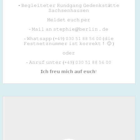
• 𝙱𝚎𝚐𝚕𝚎𝚒𝚝𝚎𝚝𝚎𝚛 𝚁𝚞𝚗𝚍𝚐𝚊𝚗𝚐 𝙶𝚎𝚍𝚎𝚗𝚔𝚜𝚝ä𝚝𝚝𝚎
𝚂𝚊𝚌𝚑𝚜𝚎𝚗𝚑𝚊𝚞𝚜𝚎𝚗
𝙼𝚎𝚕𝚍𝚎𝚝 𝚎𝚞𝚌𝚑 𝚙𝚎𝚛
- 𝙼𝚊𝚒𝚕 𝚊𝚗 𝚜𝚝𝚎𝚙𝚑𝚒𝚎@𝚋𝚎𝚛𝚕𝚒𝚗．𝚍𝚎
- 𝚆𝚑𝚊𝚝𝚜𝚊𝚙𝚙 (+𝟺𝟿) 𝟶𝟹𝟶 𝟻𝟷 𝟾𝟾 𝟻𝟼 𝟶𝟶 (𝚍𝚒𝚎
𝙵𝚎𝚜𝚝𝚗𝚎𝚝𝚣𝚗𝚞𝚖𝚖𝚎𝚛 𝚒𝚜𝚝 𝚔𝚘𝚛𝚛𝚎𝚔𝚝！ 🙂 )
𝚘𝚍𝚎𝚛
- 𝙰𝚗𝚛𝚞𝚏 𝚞𝚗𝚝𝚎𝚛 (+𝟺𝟿) 𝟶𝟹𝟶 𝟻𝟷 𝟾𝟾 𝟻𝟼 𝟶𝟶
𝗜𝗰𝗵 𝗳𝗿𝗲𝘂 𝗺𝗶𝗰𝗵 𝗮𝘂𝗳 𝗲𝘂𝗰𝗵!