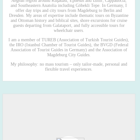
Aegean region around Kuşadası, Ephesus and Izmir; Cappadocia;
and Southeastern Anatolia including Göbekli Tepe. In Germany, I
offer day trips and city tours from Magdeburg to Berlin and
Dresden. My areas of expertise include thematic tours on Byzantine
and Ottoman history and biblical sites, shore excursions for cruise
guests departing from Galataport, and fully accessible tours for
wheelchair users.
I am a member of TUREB (Association of Turkish Tourist Guides),
the IRO (Istanbul Chamber of Tourist Guides), the BVGD (Federal
Association of Tourist Guides in Germany) and the Association of
Magdeburg City Guides.
My philosophy: no mass tourism – only tailor-made, personal and
flexible travel experiences.