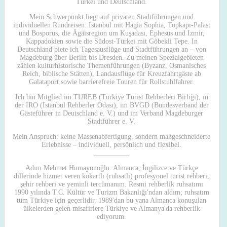
Türkei und Deutschland.
Mein Schwerpunkt liegt auf privaten Stadtführungen und
individuellen Rundreisen: Istanbul mit Hagia Sophia, Topkapı-Palast
und Bosporus, die Ägäisregion um Kuşadası, Ephesus und Izmir,
Kappadokien sowie die Südost-Türkei mit Göbekli Tepe. In
Deutschland biete ich Tagesausflüge und Stadtführungen an – von
Magdeburg über Berlin bis Dresden. Zu meinen Spezialgebieten
zählen kulturhistorische Themenführungen (Byzanz, Osmanisches
Reich, biblische Stätten), Landausflüge für Kreuzfahrtgäste ab
Galataport sowie barrierefreie Touren für Rollstuhlfahrer.
Ich bin Mitglied im TUREB (Türkiye Turist Rehberleri Birliği), in
der IRO (Istanbul Rehberler Odası), im BVGD (Bundesverband der
Gästeführer in Deutschland e. V.) und im Verband Magdeburger
Stadtführer e. V.
Mein Anspruch: keine Massenabfertigung, sondern maßgeschneiderte
Erlebnisse – individuell, persönlich und flexibel.
__________
Adım Mehmet Humayunoğlu. Almanca, İngilizce ve Türkçe
dillerinde hizmet veren kokartlı (ruhsatlı) profesyonel turist rehberi,
şehir rehberi ve yeminli tercümanım. Resmi rehberlik ruhsatımı
1990 yılında T.C. Kültür ve Turizm Bakanlığı'ndan aldım; ruhsatım
tüm Türkiye için geçerlidir. 1989'dan bu yana Almanca konuşulan
ülkelerden gelen misafirlere Türkiye ve Almanya'da rehberlik
ediyorum.