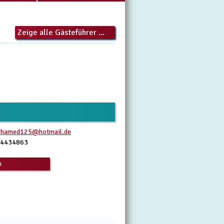
Zeige alle Gästeführer ...
ohamed125@hotmail.de
5 4434863
n