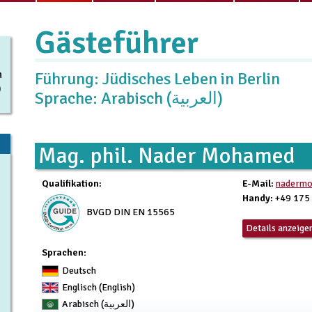
Gästeführer
n
Führung: Jüdisches Leben in Berlin
)
Sprache: Arabisch (العربية)
Mag. phil. Nader Mohamed
Qualifikation
:
E-Mail
:
naderm
Handy
: +49 17
BVGD DIN EN 15565
Details anzeige
Sprachen:
Deutsch
Englisch (English)
Arabisch (العربية)