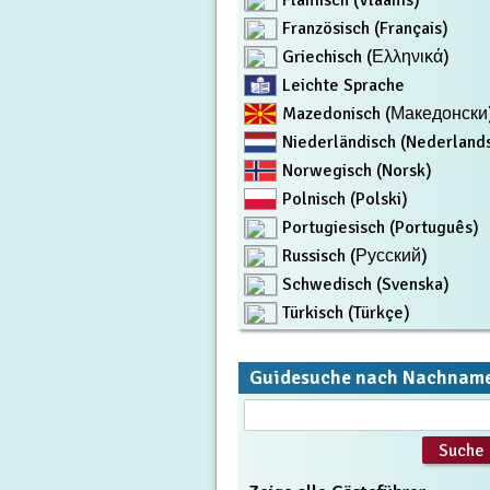
Flämisch (Vlaams)
Französisch (Français)
Griechisch (Ελληνικά)
Leichte Sprache
Mazedonisch (Македонски
Niederländisch (Nederland
Norwegisch (Norsk)
Polnisch (Polski)
Portugiesisch (Português)
Russisch (Русский)
Schwedisch (Svenska)
Türkisch (Türkçe)
Guidesuche nach Nachnam