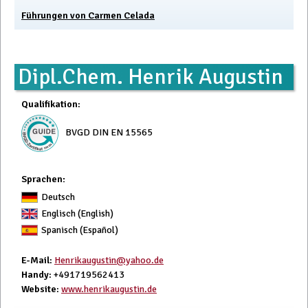
Führungen von Carmen Celada
Dipl.Chem. Henrik Augustin
Qualifikation
:
BVGD DIN EN 15565
Sprachen:
Deutsch
Englisch (English)
Spanisch (Español)
E-Mail
:
Henrikaugustin@yahoo.de
Handy
: +491719562413
Website
:
www.henrikaugustin.de