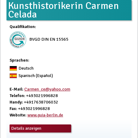
Kunsthistorikerin Carmen
Celada
Qualifikation
:
BVGD DIN EN 15565
Sprachen:
Deutsch
Spanisch (Español)
E-Mail
:
Carmen_ce@yahoo.com
Telefon
: +493021996828
Handy
: +4917638706032
Fax
: +493021996828
Website
:
www.guia-berlin.de
Details anzeigen