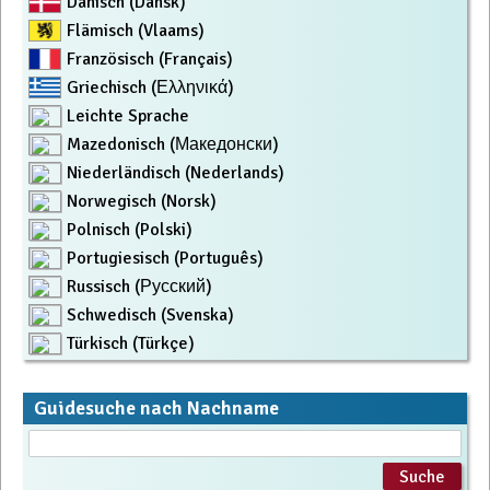
Dänisch (Dansk)
Flämisch (Vlaams)
Französisch (Français)
Griechisch (Ελληνικά)
Leichte Sprache
Mazedonisch (Македонски)
Niederländisch (Nederlands)
Norwegisch (Norsk)
Polnisch (Polski)
Portugiesisch (Português)
Russisch (Русский)
Schwedisch (Svenska)
Türkisch (Türkçe)
Guidesuche nach Nachname