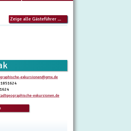
Zeige alle Gästeführer ...
ak
ographische-exkursionen@gmx.de
81851624
51624
adtgeographische-exkursionen.de
n