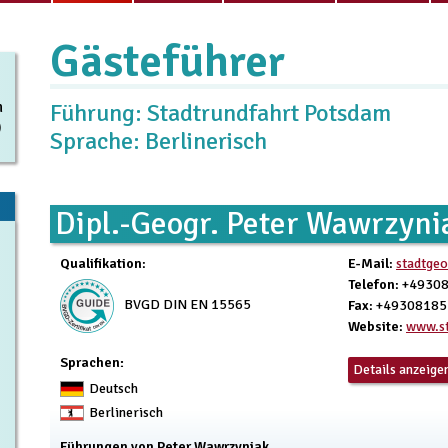
Gästeführer
n
Führung: Stadtrundfahrt Potsdam
)
Sprache: Berlinerisch
Dipl.-Geogr. Peter Wawrzyni
Qualifikation
:
E-Mail
:
stadtge
Telefon
: +4930
BVGD DIN EN 15565
Fax
: +4930818
Website
:
www.st
Sprachen:
Details anzeige
Deutsch
Berlinerisch
Führungen von Peter Wawrzyniak