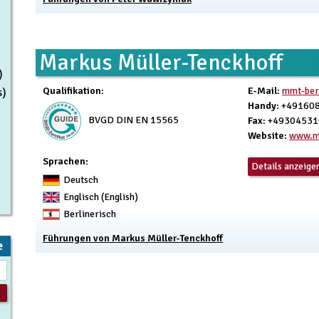
Markus Müller-Tenckhoff
)
Qualifikation
:
E-Mail
:
mmt-ber
s)
Handy
: +49160
BVGD DIN EN 15565
Fax
: +4930453
Website
:
www.ma
Sprachen:
Details anzeige
Deutsch
Englisch (English)
Berlinerisch
Führungen von Markus Müller-Tenckhoff
e