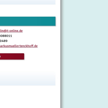
lin@t-online.de
8088011
10489
rkusmuellertenckhoff.de
n