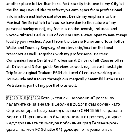
another place to live than here. And exactly this love to my City ist
the feeling I would like to infect you with apart from professional
Information and historical stories. Beside my emphasis to the
Musical Berlin (which I of course have due to the nature of my
personal background), my focus is on the Jewish, Political and
Socio-Cultural Berlin. But of course I am always open to new things
lead by your wishes. Apart from the classic Panoramic Tour I offer
Walks and Tours by Segway, eScooter, ship/boat or the local
transport as well. Together with my professional Partner
Companies I as a Certified Professional Driver of all Classes offer
all Driver and Driverguide Services as well, e.g. an east-nostalgic
Trip in an original Trabant P601 de Luxe! Of course working as a
Tour-Guide and =Tours through our magically beautiful little sister
Potsdam is part of my portfolio as well.
🇧🇬🇧🇬🇧🇬🇧🇬 Като „истински новодошъл“ разпънах
палатките си за винаги в Берлин в 2013г и съм обучен като
Сертифициран Екскурзовод съгласно CEN 15565 за района
Берлин. Първоначално българо-немец с происход от чрес
индустриалната си култура поблияния град Гелзенкирхен
(домът на моя FC Schalke 04), доведен от музиката към