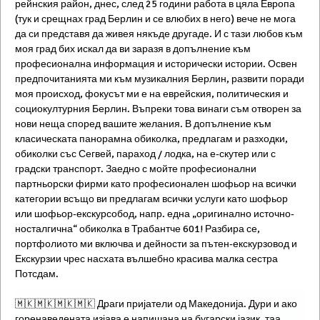
рейнския район, днес, след 25 години работа в цяла Европа
(тук и срещнах град Берлин и се влюбих в него) вече не мога
да си представя да живея някъде другаде. И с тази любов към
моя град бих искал да ви заразя в допълнение към
професионална информация и исторически истории. Освен
предпочитанията ми към музикалния Берлин, развити поради
моя происход, фокусът ми е на еврейския, политическия и
социокултурния Берлин. Въпреки това винаги съм отворен за
нови неща според вашите желания. В допълнение към
класическата панорамна обиколка, предлагам и разходки,
обиколки със Сегвей, параход / лодка, на е-скутер или с
градски транспорт. Заедно с мойте професионални
партньорски фирми като професионален шофьор на всички
категории всъщо ви предлагам всички услуги като шофьор
или шофьор-екскурсобод, напр. една „оригинално источно-
носталгична“ обиколка в Трабантче 601! Разбира се,
портфолиото ми включва и дейности за пътен-екскурзовод и
Екскурзии чрес насхата вълшебно красива малка сестра
Потсдам.
🇲🇰🇲🇰🇲🇰🇲🇰 Драги пријатели од Македонија. Дури и ако
горенаведената изјава е напишана на бугарски јазик, таа