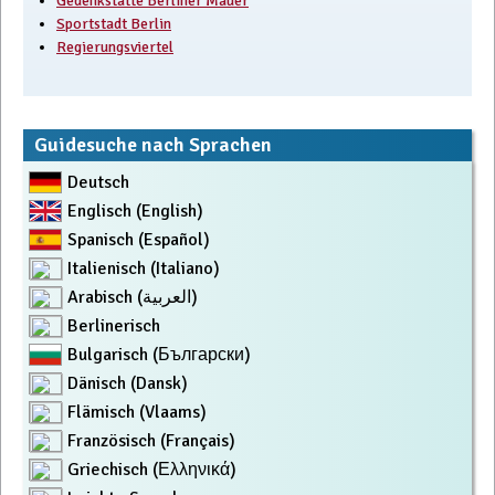
Gedenkstätte Berliner Mauer
Sportstadt Berlin
Regierungsviertel
Guidesuche nach Sprachen
Deutsch
Englisch (English)
Spanisch (Español)
Italienisch (Italiano)
Arabisch (العربية)
Berlinerisch
Bulgarisch (Български)
Dänisch (Dansk)
Flämisch (Vlaams)
Französisch (Français)
Griechisch (Ελληνικά)