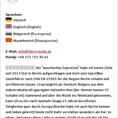
Sprachen:
Deutsch
Englisch (English)
Bulgarisch (Български)
Mazedonisch (Македонски)
E-Mail
:
info@fahrerguide.de
Handy
: +49 172 711 30 41
🇩🇪🇩🇪🇩🇪🇩🇪 Als "waschechta Zujereista" habe ich meine Zelte
seit 2013 fest in Berlin aufgeschlagen und mich zum Geprüften
Gästeführer nach DIN EN 15565 für die Region Berlin schulen und
zertifizieren lassen. Ursprünglich als Deutsch-Bulgare aus dem
industriekulturell geprägten Gelsenkirchen (der Heimat meines FC
Schalke 04) stammend und über die Musik ins Rheinland gekommen,
kann ich es mir nach nunmehr knapp 25 Jahren beruflicher
Tätigkeiten quer durch Europa (hierbei habe ich auch Berlin kennen
und lieben gelernt) heute nicht mehr vorstellen woanders als hier zu
leben. Und genau diese Liebe zu meiner Stadt ist es mit der ich Sie