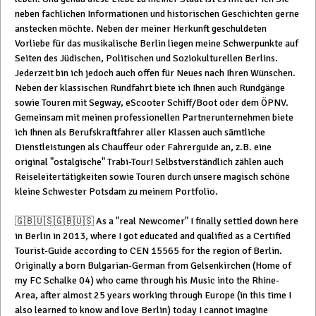
neben fachlichen Informationen und historischen Geschichten gerne
anstecken möchte. Neben der meiner Herkunft geschuldeten
Vorliebe für das musikalische Berlin liegen meine Schwerpunkte auf
Seiten des Jüdischen, Politischen und Soziokulturellen Berlins.
Jederzeit bin ich jedoch auch offen für Neues nach Ihren Wünschen.
Neben der klassischen Rundfahrt biete ich Ihnen auch Rundgänge
sowie Touren mit Segway, eScooter Schiff/Boot oder dem ÖPNV.
Gemeinsam mit meinen professionellen Partnerunternehmen biete
ich Ihnen als Berufskraftfahrer aller Klassen auch sämtliche
Dienstleistungen als Chauffeur oder Fahrerguide an, z.B. eine
original "ostalgische" Trabi-Tour! Selbstverständlich zählen auch
Reiseleitertätigkeiten sowie Touren durch unsere magisch schöne
kleine Schwester Potsdam zu meinem Portfolio.
🇬🇧🇺🇸🇬🇧🇺🇸 As a "real Newcomer" I finally settled down here
in Berlin in 2013, where I got educated and qualified as a Certified
Tourist-Guide according to CEN 15565 for the region of Berlin.
Originally a born Bulgarian-German from Gelsenkirchen (Home of
my FC Schalke 04) who came through his Music into the Rhine-
Area, after almost 25 years working through Europe (in this time I
also learned to know and love Berlin) today I cannot imagine