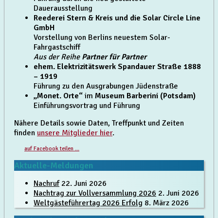
Dauerausstellung
Reederei Stern & Kreis und die Solar Circle Line
GmbH
Vorstellung von Berlins neuestem Solar-
Fahrgastschiff
Aus der Reihe
Partner für Partner
ehem. Elektrizitätswerk Spandauer Straße 1888
– 1919
Führung zu den Ausgrabungen Jüdenstraße
„Monet. Orte“
im
Museum Barberini
(Potsdam)
Einführungsvortrag und Führung
Nähere Details sowie Daten, Treffpunkt und Zeiten
finden
unsere Mitglieder hier
.
auf Facebook teilen ...
Beitrags-
Aktuelle-Meldungen
Navigation
Nachruf
22. Juni 2026
Nachtrag zur Vollversammlung 2026
2. Juni 2026
Weltgästeführertag 2026 Erfolg
8. März 2026