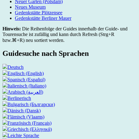
Neuer Garten (Potsdam)
Neues Museum
Gedenkstätte Plötzensee
Gedenkstätte Berliner Mauer
Hinweis:
Die Reihenfolge der Guides innerhalb der Guide- und
Tourensuche ist zufällig und kann durch Refresh (Strg+R
bzw.⌘+R) neu sortiert werden.
Guidesuche nach Sprachen
Deutsch
Englisch (English)
Spanisch (Español)
Italienisch (Italiano)
Arabisch (العربية)
Berlinerisch
Bulgarisch (Български)
Dänisch (Dansk)
Flämisch (Vlaams)
Französisch (Français)
Griechisch (Ελληνικά)
Leichte Sprache