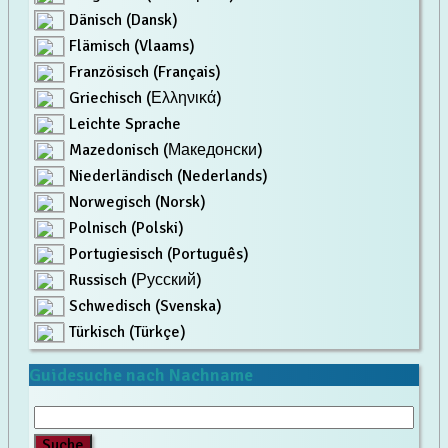
Dänisch (Dansk)
Flämisch (Vlaams)
Französisch (Français)
Griechisch (Ελληνικά)
Leichte Sprache
Mazedonisch (Македонски)
Niederländisch (Nederlands)
Norwegisch (Norsk)
Polnisch (Polski)
Portugiesisch (Português)
Russisch (Русский)
Schwedisch (Svenska)
Türkisch (Türkçe)
Guidesuche nach Nachname