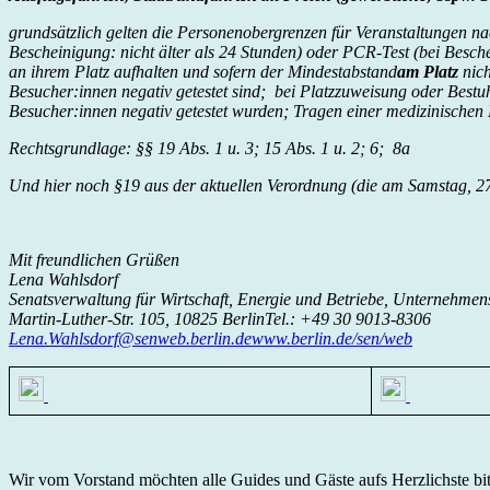
grundsätzlich gelten die Personenobergrenzen für Veranstaltungen na
Bescheinigung: nicht älter als 24 Stunden) oder PCR-Test (bei Besche
an ihrem Platz aufhalten und sofern der Mindestabstand
am Platz
nich
Besucher:innen negativ getestet sind; bei Platzzuweisung oder Bestu
Besucher:innen negativ getestet wurden; Tragen einer medizinische
Rechtsgrundlage: §§ 19 Abs. 1 u. 3; 15 Abs. 1 u. 2; 6; 8a
Und hier noch §19 aus der aktuellen Verordnung (die am Samstag, 27.1
Mit freundlichen Grüßen
Lena Wahlsdorf
Senatsverwaltung für Wirtschaft, Energie und Betriebe, Unternehmen
Martin-Luther-Str. 105, 10825 BerlinTel.: +49 30 9013-8306
Lena.Wahlsdorf@senweb.berlin.de
www.berlin.de/sen/web
Wir vom Vorstand möchten alle Guides und Gäste aufs Herzlichste bitt