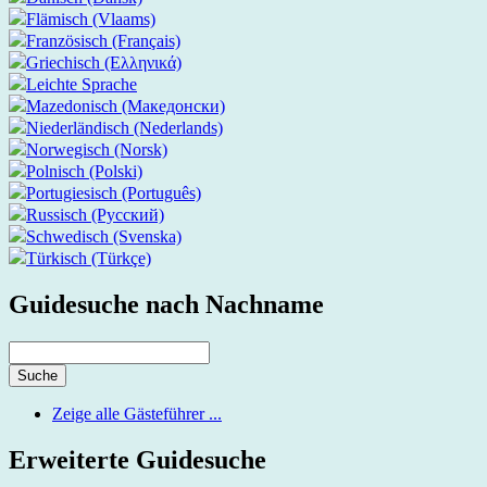
Flämisch (Vlaams)
Französisch (Français)
Griechisch (Ελληνικά)
Leichte Sprache
Mazedonisch (Македонски)
Niederländisch (Nederlands)
Norwegisch (Norsk)
Polnisch (Polski)
Portugiesisch (Português)
Russisch (Русский)
Schwedisch (Svenska)
Türkisch (Türkçe)
Guidesuche nach Nachname
Zeige alle Gästeführer ...
Erweiterte Guidesuche