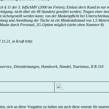
ch § 11 der 3. InfSchMV (2000 im Freien); Einlass der/s Kund:in nur m
inigung: nicht älter als 48 Stunden) gewährt werden; Tragen einer med
t sichergestellt werden kann; von der Maskenpflicht bei Unterschreit
hlung und Anordnung der Tische ist ein Mindestabstand von 1,5 Metern 
n Maske durch Personal; 2G-Option möglich (siehe oben Nummer 8)
1.21, in Kraft tritt):
sservice, Dienstleistungen, Handwerk, Handel, Tourismus, II B 310
en, sich an diese Vorgaben zu halten um auch diese erneute für unseren