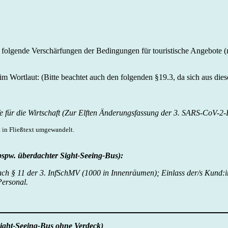
enat folgende Verschärfungen der Bedingungen für touristische Angebot
m Wortlaut: (Bitte beachtet auch den folgenden §19.3, da sich aus di
lfe für die Wirtschaft (Zur Elften Änderungsfassung der 3. SARS-CoV-2
t in Fließtext umgewandelt.
bspw. überdachter Sight-Seeing-Bus):
ach § 11 der 3. InfSchMV (1000 in Innenräumen); Einlass der/s Kund:
Personal.
Sight-Seeing-Bus ohne Verdeck)