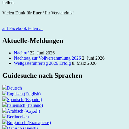
helfen.
Vielen Dank für Euer / Ihr Verständnis!
auf Facebook teilen ...
Beitrags-
Aktuelle-Meldungen
Navigation
Nachruf
22. Juni 2026
Nachtrag zur Vollversammlung 2026
2. Juni 2026
Weltgästeführertag 2026 Erfolg
8. März 2026
Guidesuche nach Sprachen
Deutsch
Englisch (English)
Spanisch (Español)
Italienisch (Italiano)
Arabisch (العربية)
Berlinerisch
Bulgarisch (Български)
Dänisch (Dansk)