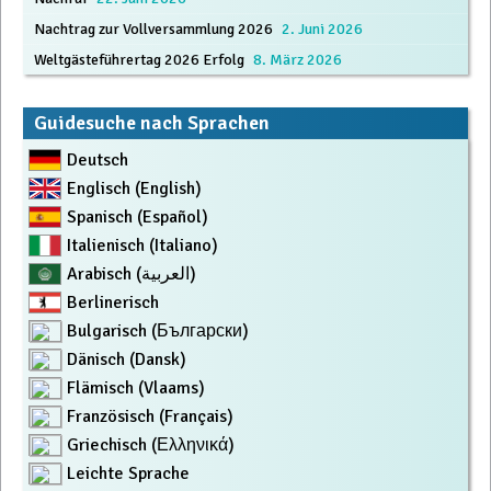
Navigation
Nachtrag zur Vollversammlung 2026
2. Juni 2026
Weltgästeführertag 2026 Erfolg
8. März 2026
Guidesuche nach Sprachen
Deutsch
Englisch (English)
Spanisch (Español)
Italienisch (Italiano)
Arabisch (العربية)
Berlinerisch
Bulgarisch (Български)
Dänisch (Dansk)
Flämisch (Vlaams)
Französisch (Français)
Griechisch (Ελληνικά)
Leichte Sprache