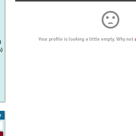
sentiment_dissatisfied
Your profile is looking a little empty. Why not
)
s)
e