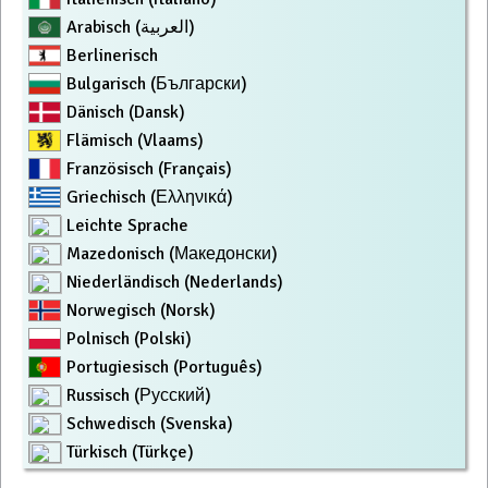
Arabisch (العربية)
Berlinerisch
Bulgarisch (Български)
Dänisch (Dansk)
Flämisch (Vlaams)
Französisch (Français)
Griechisch (Ελληνικά)
Leichte Sprache
Mazedonisch (Македонски)
Niederländisch (Nederlands)
Norwegisch (Norsk)
Polnisch (Polski)
Portugiesisch (Português)
Russisch (Русский)
Schwedisch (Svenska)
Türkisch (Türkçe)