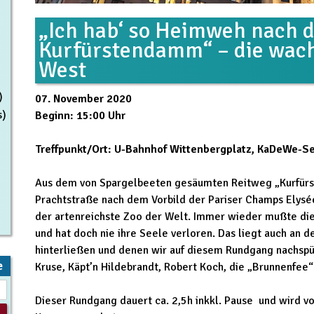
„Ich hab‘ so Heimweh nach 
Kurfürstendamm“ – die wach
West
)
07. November 2020
s)
Beginn: 15:00 Uhr
Treffpunkt/Ort: U-Bahnhof Wittenbergplatz, KaDeWe-Sei
Aus dem von Spargelbeeten gesäumten Reitweg „Kurfür
Prachtstraße nach dem Vorbild der Pariser Champs Elysée
der artenreichste Zoo der Welt. Immer wieder mußte die 
und hat doch nie ihre Seele verloren. Das liegt auch an d
hinterließen und denen wir auf diesem Rundgang nachsp
e
Kruse, Käpt’n Hildebrandt, Robert Koch, die „Brunnenfee“
Dieser Rundgang dauert ca. 2,5h inkkl. Pause und wird von