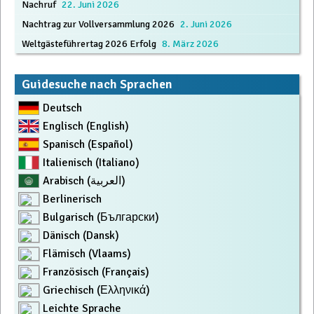
Nachruf
22. Juni 2026
Navigation
Nachtrag zur Vollversammlung 2026
2. Juni 2026
Weltgästeführertag 2026 Erfolg
8. März 2026
Guidesuche nach Sprachen
Deutsch
Englisch (English)
Spanisch (Español)
Italienisch (Italiano)
Arabisch (العربية)
Berlinerisch
Bulgarisch (Български)
Dänisch (Dansk)
Flämisch (Vlaams)
Französisch (Français)
Griechisch (Ελληνικά)
Leichte Sprache