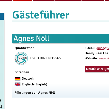
Gästeführer
Agnes Nöll
Qualifikation
:
E-Mail
:
guide@vi
Handy
: +49 17
BVGD DIN EN 15565
Website
:
www.vi
Details anzeige
Sprachen:
Deutsch
Englisch (English)
Führungen von Agnes Nöll
)
s)