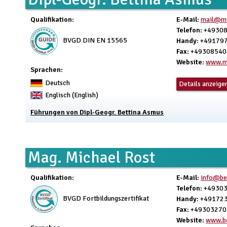
Qualifikation
:
E-Mail
:
mail@mo
Telefon
: +4930
BVGD DIN EN 15565
Handy
: +49179
Fax
: +4930854
Website
:
www.m
Sprachen:
Deutsch
Details anzeige
Englisch (English)
Führungen von Dipl-Geogr. Bettina Asmus
Mag. Michael Rost
Qualifikation
:
E-Mail
:
info@be
Telefon
: +4930
BVGD Fortbildungszertifikat
Handy
: +49172
Fax
: +4930327
Website
:
www.be