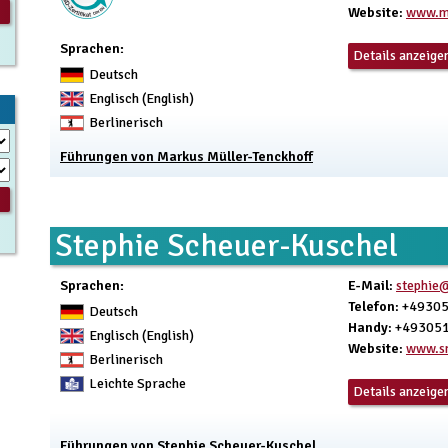
Website
:
www.ma
Sprachen:
Details anzeige
Deutsch
Englisch (English)
Berlinerisch
Führungen von Markus Müller-Tenckhoff
Stephie Scheuer-Kuschel
Sprachen:
E-Mail
:
stephie@
Telefon
: +4930
Deutsch
Handy
: +49305
Englisch (English)
Website
:
www.sm
Berlinerisch
Leichte Sprache
Details anzeige
Führungen von Stephie Scheuer-Kuschel