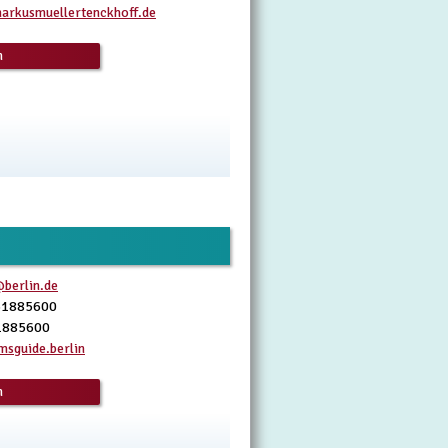
rkusmuellertenckhoff.de
n
berlin.de
51885600
1885600
sguide.berlin
n