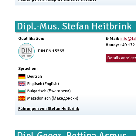
Dipl.-Mus. Stefan Heitbrink
Qualifikation
:
E-Mail
:
info@fa
Handy
: +49 172
DIN EN 15565
Details anzeige
Sprachen:
Deutsch
Englisch (English)
Bulgarisch (Български)
Mazedonisch (Македонски)
Führungen von Stefan Heitbrink
Dipl-Geogr. Bettina Asmus