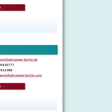
n
estefuehrungen-berlin.de
66930777
6914386
estefuehrungen-berlin.com
n