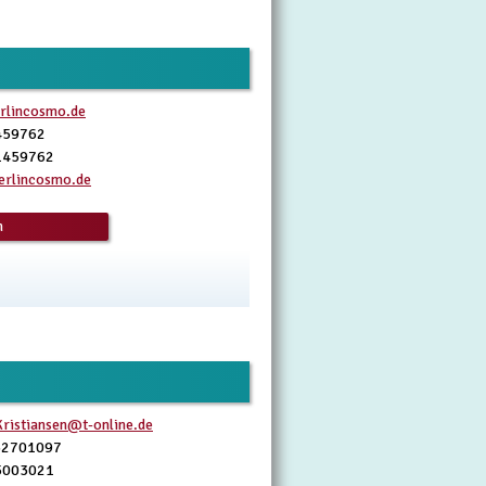
rlincosmo.de
459762
1459762
rlincosmo.de
n
ristiansen@t-online.de
32701097
5003021