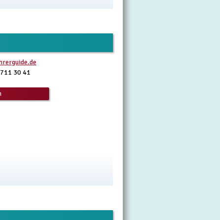
hrerguide.de
 711 30 41
n