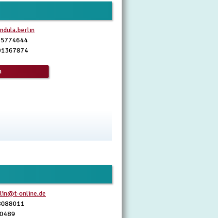
dula.berlin
65774644
01367874
n
lin@t-online.de
8088011
10489