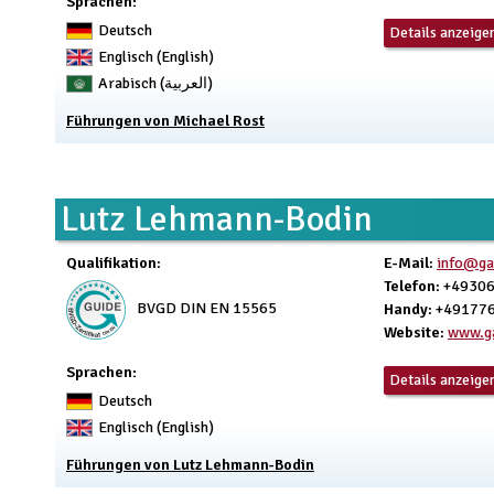
Sprachen:
Deutsch
Details anzeige
Englisch (English)
Arabisch (العربية)
Führungen von Michael Rost
Lutz Lehmann-Bodin
Qualifikation
:
E-Mail
:
info@ga
Telefon
: +4930
BVGD DIN EN 15565
Handy
: +49177
Website
:
www.ga
Sprachen:
Details anzeige
Deutsch
Englisch (English)
Führungen von Lutz Lehmann-Bodin