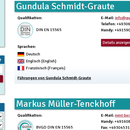
Gundula Schmidt-Graute
Qualifikation
:
E-Mail
:
info@gun
Telefon
: +4930
DIN EN 15565
Handy
: +49159
Details anzeige
Sprachen:
Deutsch
e
Englisch (English)
Französisch (Français)
Führungen von Gundula Schmidt-Graute
Markus Müller-Tenckhoff
Qualifikation
:
E-Mail
:
mmt-ber
Handy
: +49160
BVGD DIN EN 15565
Fax
: +4930453