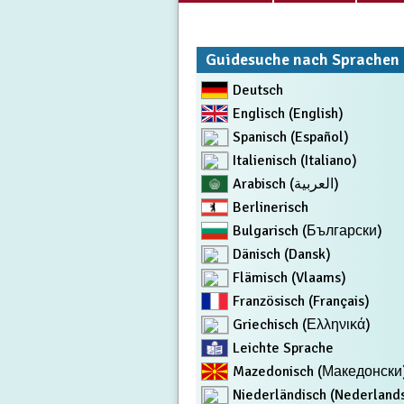
Guidesuche nach Sprachen
Deutsch
Englisch (English)
Spanisch (Español)
Italienisch (Italiano)
Arabisch (العربية)
Berlinerisch
Bulgarisch (Български)
Dänisch (Dansk)
Flämisch (Vlaams)
Französisch (Français)
Griechisch (Ελληνικά)
Leichte Sprache
Mazedonisch (Македонски
Niederländisch (Nederland